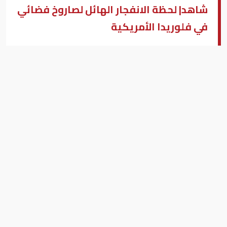
شاهد| لحظة الانفجار الهائل لصاروخ فضائي
في فلوريدا الأمريكية
لحظة الانفجار الهائل لصاروخ فضائي في فلوريدا الأمريكية
بزنس ميدل إيست - تالاهاسي