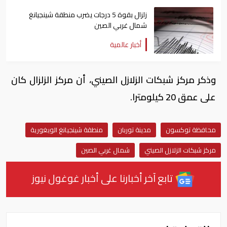
زلزال بقوة 5 درجات يضرب منطقة شينجيانغ
شمال غربي الصين
أخبار عالمية
وذكر مركز شبكات الزلازل الصيني، أن مركز الزلزال كان
على عمق 20 كيلومترا.
محافظة توكسون
مدينة توربان
منطقة شينجيانغ الويغورية
مركز شبكات الزلازل الصيني
شمال غربي الصين
تابع آخر أخبارنا على أخبار غوغول نيوز