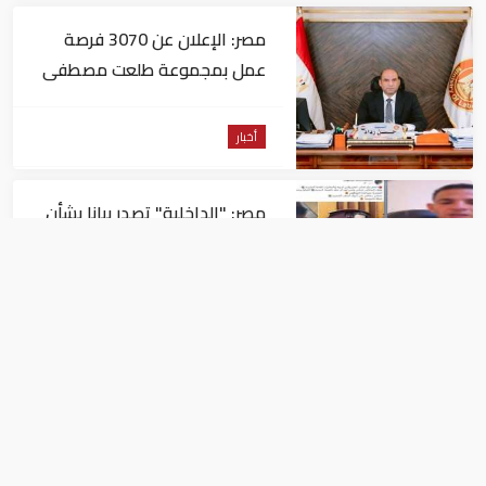
مصر: الإعلان عن 3070 فرصة
عمل بمجموعة طلعت مصطفى
أخبار
مصر: "الداخلية" تصدر بيانا بشأن
القبض على منتحل صفة قاضي
للاستيلاء على المواطنين
أخبار
عاجل| زلزال بقوة 5.7 درجة يشعر
به سكان 9 دول على بعد 29 كم
من السويس
أخبار