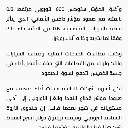
وأغلق المؤشر ستوكس 600 الأوروبي مرتفعا 0.8
بالمئة، مع صعود مؤشر داكس الألماني، الذي يتأثر
بشدة بالدورات الاقتصادية، 0.6 في المئة، جاء ذلك
وفقاً لما نشرته وكالة أنباء رويترز.
وكانت قطاعات الخدمات المالية وصناعة السيارات
والتكنولوجيا من القطاعات، التي حققت أفضل أداء في
جلسة الخميس، لتدفع السوق للصعود.
لكن أسهم شركات الطاقة سجلت أداء ضعيفا، مع
هبوط مؤشر قطاع النفط والغاز الأوروبي إلى أدنى
مستوياته في شهر بعدما قالت، إن صندوق الثروة
السيادية النرويجي، وقيمته تريليون دولار، اقترح إسقاط
شركات النفط والغاز من مؤشره القياسي.