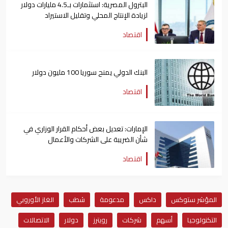
البترول المصرية: استثمارات بـ4.5 مليارات دولار
لزيادة الإنتاج المحلي وتقليل الاستيراد
اقتصاد
البنك الدولي يمنح سوريا 100 مليون دولار
اقتصاد
الإمارات: تعديل بعض أحكام القرار الوزاري في
شأن الضريبة على الشركات والأعمال
اقتصاد
المؤشر ستوكس
داكس
مدعومة
شطب
الغاز الأوروبي
التكنولوجيا
أسهم
شركات
رويترز
دولار
الاتصالات