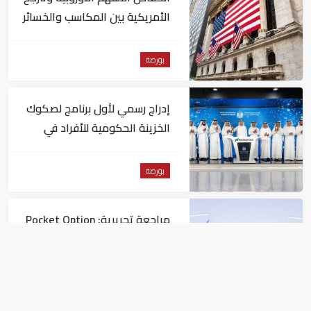
الأمريكية بين المكاسب والخسائر
بورصة
إدراج رسمي لأول برنامج لصكوك
الخزينة الحكومية للأفراد في
"ناسداك دبي"
بورصة
مراجعة تحريرية: Pocket Option
مقارنةً بمنصات التداول الأخرى
بورصة