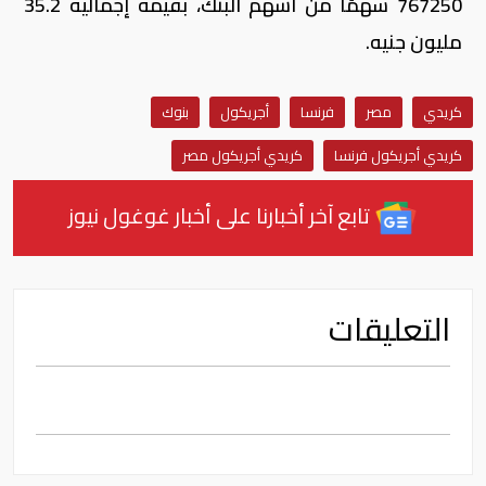
767250 سهمًا من اشهم البنك، بقيمة إجمالية 35.2
مليون جنيه.
كريدي
مصر
فرنسا
أجريكول
بنوك
كريدي أجريكول فرنسا
كريدي أجريكول مصر
تابع آخر أخبارنا على أخبار غوغول نيوز
التعليقات