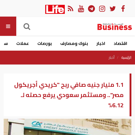
اقتصاد
اخبار
بنوك ومصارف
بورصات
عملات
سيار
الرئيسية
أخبار
1.1 مليار جنيه صافي ربح "كريدي أجريكول
مصر".. ومستثمر سعودي يرفع حصته لـ
6.12%