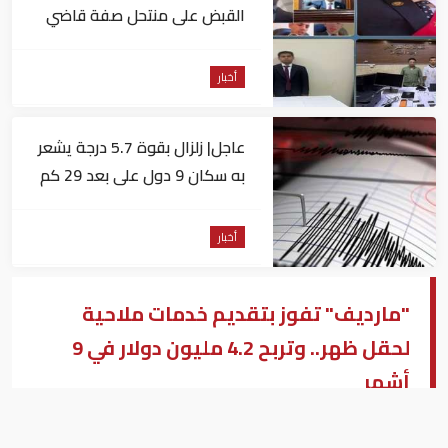
القبض على منتحل صفة قاضي
للاستيلاء على المواطنين
أخبار
عاجل| زلزال بقوة 5.7 درجة يشعر
به سكان 9 دول على بعد 29 كم
من السويس
أخبار
"مارديف" تفوز بتقديم خدمات ملاحية
لحقل ظهر.. وتربح 4.2 مليون دولار في 9
أشهر