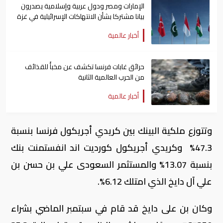
الإمارات ومصر ودول عربية وإسلامية يصدرون
بيانا مشتركا بشأن الانتهاكات الإسرائيلية في غزة
أخبار عالمية
حرائق غابات فرنسا تكشف عن مخبأً للقذائف
من الحرب العالمية الثانية
أخبار عالمية
وتتوزع ملكية البينك بين كريدي أجريكول فرنسا بنسبة
47.3% وكريدي أجريكول كورديت اند انفستمنت بنك
بنسبة 13.07% والمستثمر السعودى علي بن حسن بن
علي آل دايخ الذي امتلك 6.12%.
وكان بن على دايخ قد قام في سبتمبر الماضي بشراء