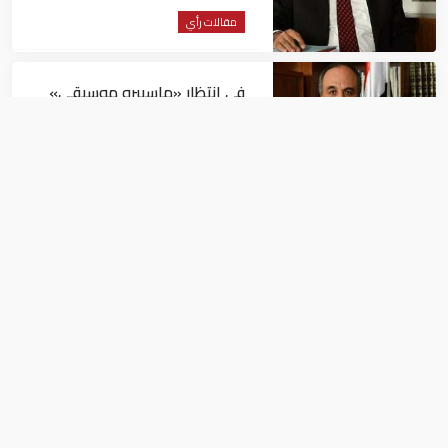
مقالات رأي
فى انتظار «ماسبيرو موسيقى»
مقالات رأي
«تفخيخ» المجالس المحلية!
مقالات رأي
نافع وعيسى وغيرهما