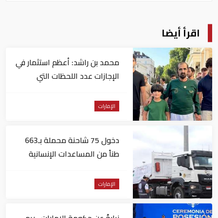
اقرأ أيضا
محمد بن راشد: أعظم استثمار في
الإجازات عدد اللحظات التي
نصنعها مع عائلاتنا
الإمارات
دخول 75 شاحنة محملة بـ663
طناً من المساعدات الإنسانية
الإماراتية إلى غزة
الإمارات