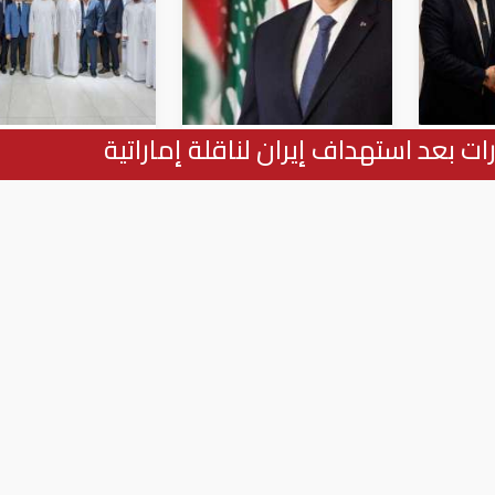
ات بعد استهداف إيران لناقلة إماراتية
Un 
جوزيف عون: نشكر
-아랍에미리트 파
em
الإمارات على السماح
너십, 아랍에미리
“Leon
لمواطنيها بالسفر إلى
 내 한국 산업단지
Medic
بلدهم الثاني لبنان
설립 검토
ترجمات
ترجمات
: أمن الإمارات جزء لا يتجزأ من الأمن