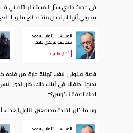
في حديث جانبي سأل المستشار الألماني فر
ميلوني أنها لم تدخن منذ مطلع مايو الماضي
المستشار الألماني يتوعد
بمحاسبة مرتكبي حادث
الدهس في برلين
أخبار عالمية
قصة ميلوني لاقت تهنئة حارة من قادة كندا
يديها احتفالًا. في أثناء ذلك، كان لدى رئ
لديك لصقة نيكوتين؟"
وبينما كان القادة مجتمعين لتناول الغداء، 
المستشار الألماني يتوعد