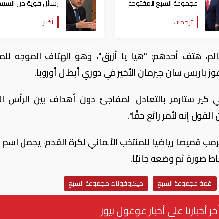
مجموعة السبع المفتوحة
رسائل قوية من السي
تسرّب ما سكتت عنه البيانات
خلال قمة مجموعة ال
ترجمات
أخبار
الرسمية
م، هتف أحدهم: "هيا يا أزرق"، وهو الهتاف الموجه للم
 باريس سان جيرمان الأخير في دوري أبطال أوروبا.
ني كير ستارمر بالتعادل المفاجئ دون أهداف بين الرأس ال
القول إنه لأمر رائع حقًا".
مب قميصًا رياضيًا للمنتخب الألماني لكرة القدم، يحمل اسم 
قمة مجموعة السبع
ميكروفونات مجموعة السبع
خر أخبارنا على أخبار غوغول نيوز