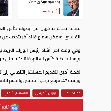
بمحاسبة مرتكبي حادث
الدهس في برلين
أخبار عالمية
عندما تحدث ماكرون عن بطولة كأس العال
الفرنسي. ويمكن سماع قائد آخر يتحدث عن فوز
وفي وقت آخر، أشاد رئيس الوزراء البريطا
وإسبانيا بطلة كأس العالم، قائلا: "لا بد لي من 
لقطة أخرى لتقديم المستشار الألماني إلى تر
ورقمه 47، فرفع ترمب القميص وابتسم لالتقاط صورة ثم وضعه جانبًا.
دونالد ترامب
الرئيس الأمريكي
المستشار الألماني
تابع آ