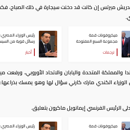
يدريش ميرتس إن كانت قد دخنت سيجارة في ذلك الصباح، ف
.
ميكروفونات قمة
رئيس الوزراء المصري:
مجموعة السبع المفتوحة
رسائل قوية من السي
تسرّب ما سكتت عنه البيانات
خلال قمة مجموعة ال
ترجمات
أخبار
الرسمية
 والمملكة المتحدة واليابان والاتحاد الأوروبي، ورفعت مي
يس الوزراء الكندي مارك كارني سؤال لها وهو يمسك بذراعها:
أدلى الرئيس الفرنسي إيمانويل ماكرون بتعليق.
ميكروفونات قمة
رئيس الوزراء المصري: