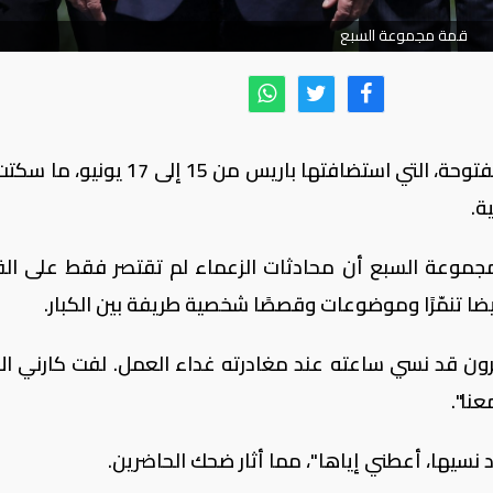
قمة مجموعة السبع
سرّبت ميكروفونات قمة مجموعة السبع المفتوحة، التي استضافتها باريس من 15 إ
ة.
موعة السبع أن محادثات الزعماء لم تقتصر فقط على الق
ضا تنمّرًا وموضوعات وقصصًا شخصية طريفة بين الكبار.
ن قد نسي ساعته عند مغادرته غداء العمل. لفت كارني الان
عنا".
 نسيها، أعطني إياها"، مما أثار ضحك الحاضرين.