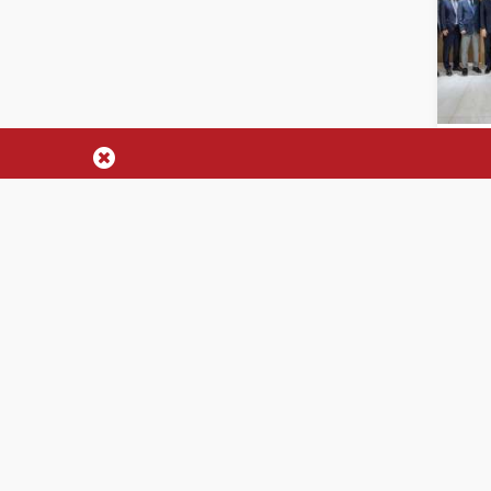
한
트
트