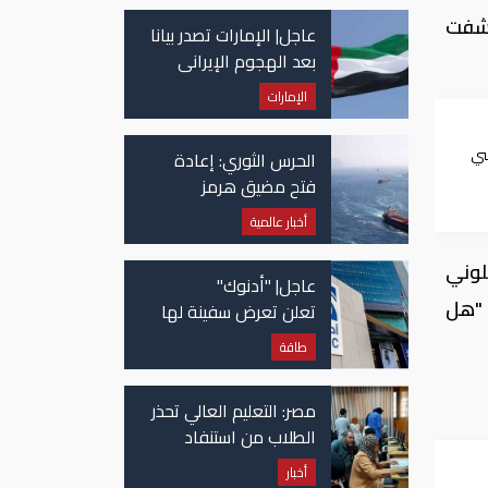
كشفت
عاجل| الإمارات تصدر بيانا
بعد الهجوم الإيراني
على سفينة تابعة
الإمارات
لـ"أدنوك"
سي
الحرس الثوري: إعادة
سبع
فتح مضيق هرمز
مرهونة بقبول واشنطن
أخبار عالمية
الكامل لشروط طهران
لوني
عاجل| "أدنوك"
 "هل
تعلن تعرض سفينة لها
للاستهداف بصاروخ في
طاقة
مضيق هرمز
مصر: التعليم العالي تحذر
الطلاب من استنفاد
الرغبات قبل غلق
أخبار