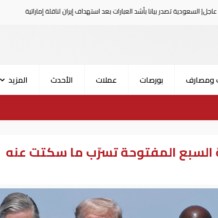
بيانا بأشد العبارات بعد استهداف إيران لناقلة إماراتية
عاجل| 
 ومصارف
بورصات
عملات
الأحدث
المزيد
لسبع المفتوحة تسرّب ما سكتت عنه