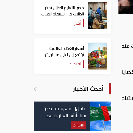
مصر: التعليم العالي تحذر
الطلاب من استنفاد الرغبات
قبل غلق التسجيل
أخبار
لى 17 يونيو، ما سكتت عنه
أسعار الغذاء العالمية
ترتفع إلى اعلى مستوياتها
منذ 3 سنوات
اقتصاد
ضايا
أحدث الأخبار
تباه
عاجل| السعودية تصدر
بيانا بأشد العبارات بعد
استهداف إيران لناقلة
الإمارات
إماراتية