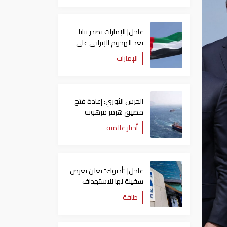
عاجل| الإمارات تصدر بيانا
بعد الهجوم الإيراني على
سفينة تابعة لـ"أدنوك"
الإمارات
الحرس الثوري: إعادة فتح
مضيق هرمز مرهونة
بقبول واشنطن الكامل
أخبار عالمية
لشروط طهران
عاجل| "أدنوك" تعلن تعرض
سفينة لها للاستهداف
بصاروخ في مضيق هرمز
طاقة