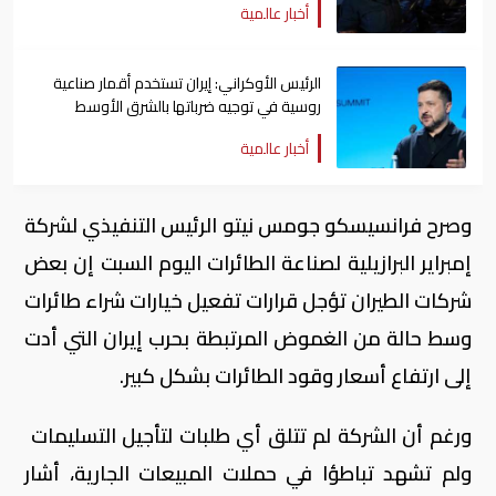
أخبار عالمية
الرئيس الأوكراني: إيران تستخدم أقمار صناعية
روسية في توجيه ضرباتها بالشرق الأوسط
أخبار عالمية
وصرح فرانسيسكو جومس نيتو ​الرئيس التنفيذي لشركة
إمبراير ‌البرازيلية لصناعة الطائرات اليوم السبت إن بعض
شركات الطيران تؤجل ​قرارات تفعيل خيارات شراء ​طائرات
وسط حالة من الغموض ⁠المرتبطة بحرب إيران التي ​أدت
إلى ارتفاع أسعار وقود ​الطائرات بشكل كبير.
ورغم أن الشركة لم تتلق أي طلبات لتأجيل التسليمات ​
ولم تشهد تباطؤا في ​حملات المبيعات الجارية، أشار