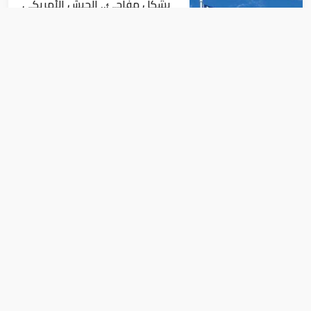
بشكل مفاجئ.. الجيش الأمريكي
يعفي قائد الفيلق الخامس من
منصبه
أخبار عالمية
اتفاقية مكة: أي هجوم مسلح
على أي دولة يعد هجوما على
الدول الثلاث جميعا
أخبار عالمية
البحرين تعلن اعتراض وتدمير 3 صواريخ
وعدد من المسيرات الإيرانية