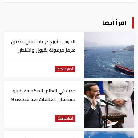
اقرأ أيضا
الحرس الثوري: إعادة فتح مضيق
هرمز مرهونة بقبول واشنطن
الكامل لشروط طهران
أخبار عالمية
حدث في العالم| المكسيك وبيرو
يستأنفان العلاقات بعد قطيعة 9
أشهر.. وتنصيب رئيسا جديدا
لكولومبيا
أخبار عالمية