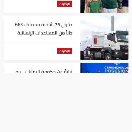
الإمارات
دخول 75 شاحنة محملة بـ663
طناً من المساعدات الإنسانية
الإماراتية إلى غزة
الإمارات
نيابةً عن حكومة الإمارات.. ريم
الهاشمي تحضر مراسم تنصيب
رئيس كولومبيا
الإمارات
الإمارات: بيان مشترك بشأن تسليم
دانيل كينيهان إلى السلطات