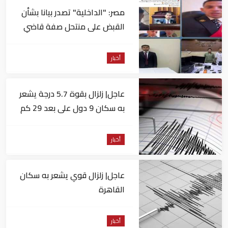
مصر: "الداخلية" تصدر بيانا بشأن
القبض على منتحل صفة قاضي
للاستيلاء على المواطنين
أخبار
عاجل| زلزال بقوة 5.7 درجة يشعر
به سكان 9 دول على بعد 29 كم
من السويس
أخبار
عاجل| زلزال قوي يشعر به سكان
القاهرة
أخبار