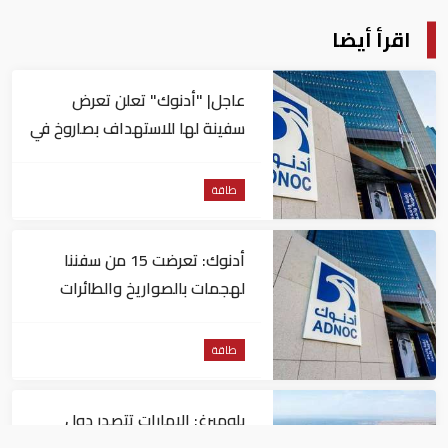
اقرأ أيضا
عاجل| "أدنوك" تعلن تعرض
سفينة لها للاستهداف بصاروخ في
مضيق هرمز
طاقة
أدنوك: تعرضت 15 من سفننا
لهجمات بالصواريخ والطائرات
المسيّرة منذ بداية النزاع
طاقة
بلومبرغ: الإمارات تتصدر دول