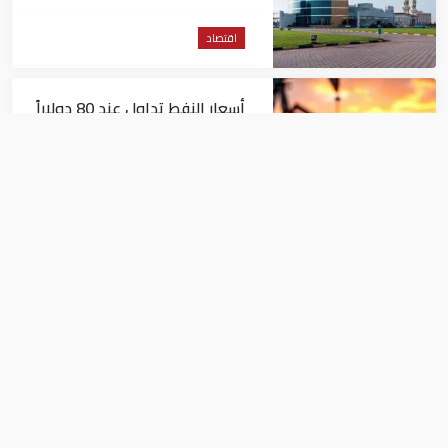
مليون درهم
اقتصاد
أسعار النفط تداول عند 80 دولاراً
للبرميل.. وتراجع الأسهم
الأمريكية
اقتصاد
توجهات جديدة للولايات
المتحدة.. منح 354.6 مليون دولار
مساعدات إلى الأردن
اقتصاد
وزير الصناعة يبحث تيسير نفاذ الشركات