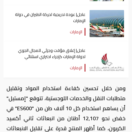
عاجل| عودة تدريجية لحركة الطيران في دولة
الإمارات
الإمارات
عاجل| إغلاق مؤقت وجزئي للمجال الجوي
لدولة الإمارات كإجراء احترازي استثنائي
الإمارات
ومن خلال تحسين كفاءة استخدام المواد وتقليل
متطلبات النقل والخدمات اللوجستية، تتوقع "إمستيل"
أن يساهم استخدام كل 10 آلاف طن من "ES600" في
خفض نحو 12,107 أطنان من انبعاثات ثاني أكسيد
الكربون، كما أظهر المنتج قدرة على تقليل الانبعاثات