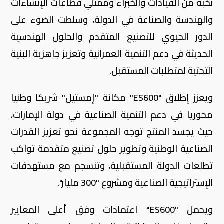
نخبة من القيادات والخبراء وممثلي قطاعات الإنشاءات
والهندسة والصناعة في الدولة، وسلطت الضوء على
الدور الحيوي للتصنيع المتقدم والحلول الهندسية
الحديثة في دعم التنمية العمرانية وتعزيز جاهزية البنية
التحتية لمتطلبات المستقبل.
ويعزز إطلاق "ES600" مكانة "إمستيل" شريكا وطنيا
محوريا في دعم التنمية الصناعية في دولة الإمارات،
حيث يجسد المنتج توجه المجموعة نحو تعزيز القدرات
الصناعية الوطنية وتطوير حلول تصنيع متقدمة تواكب
تطلعات الدولة المستقبلية، وتنسجم مع مستهدفات
الإستراتيجية الصناعية ومشروع "300 مليار".
ويحمل "ES600" اعتمادات وفق أعلى المعايير