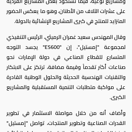
ومشاريع نوعية، فيما تستحوذ بعض المشاريع الفردية
على عشرات الآلاف من الأطنان، وهو ما يعكس الحضور
المتزايد للمنتج في كبرى المشاريع الإنشائية بالدولة.
وقال المهندس سعيد غمران الرميثي، الرئيس التنفيذي
لمجموعة "إمستيل"، إن "ES600" يجسد التوجه
المتسارع للقطاع الصناعي في دولة الإمارات نحو
صناعات أكثر تقدماً وقيمة مضافة، ترتكز على الابتكار
والتقنيات الهندسية الحديثة والحلول الوطنية القادرة
على مواكبة متطلبات التنمية المستقبلية والمشاريع
الكبرى.
وأضاف أنه من خلال مواصلة الاستثمار في تطوير
القدرات الصناعية وتطوير المنتجات، تواصل "إمستيل"