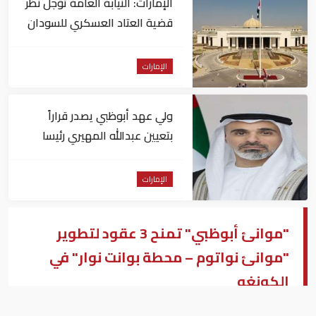
الإمارات: النيابة العامة تؤجل نظر
قضية العتاد العسكري للسودان
الإمارات
ولي عهد أبوظبي يصدر قراراً
بتعيين عبدالله المهيري رئيسا
لـ"أبوظبي للتراث"
الإمارات
"موانئ أبوظبي" تمنح 3 عقود لتطوير
"موانئ نواتوم – محطة بوانت نوار" في
الكونغو