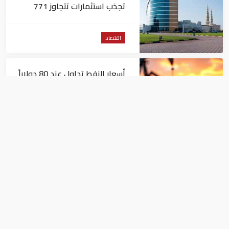
تجذب استثمارات تتجاوز 771
مليون درهم
اقتصاد
أسعار النفط تداول عند 80 دولاراً
للبرميل.. وتراجع الأسهم
الأمريكية
اقتصاد
توجهات جديدة للولايات
المتحدة.. منح 354.6 مليون دولار
مساعدات إلى الأردن
اقتصاد