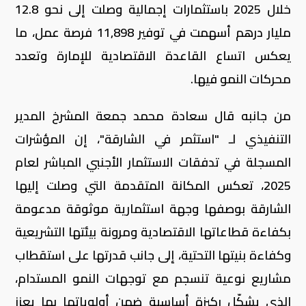
خلال 2025 باستثمارات إجمالية وصلت إلى نحو 12.8
مليار درهم أسهمت في توفير 11,898 فرصة عمل، ما
يعكس اتساع القاعدة الاقتصادية للإمارة وتعدد
محركات النمو فيها.
من جانبه قال سعادة محمد جمعة المشرخ المدير
التنفيذي لـ "استثمر في الشارقة"، إن المؤشرات
المسجلة في تدفقات الاستثمار الأجنبي المباشر لعام
2025، تعكس المكانة المتقدمة التي وصلت إليها
الشارقة بوصفها وجهة استثمارية موثوقة مدعومة
بكفاءة قطاعاتها الاقتصادية ومرونة بيئتها التشريعية
وكفاءة بنيتها التحتية، إلى جانب قدرتها على استقطاب
مشاريع نوعية تنسجم مع توجهات النمو المستدام،
الذي يشكّل ركيزة أساسية ضمن أولوياتها بما يعزز