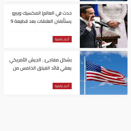
حدث في العالم| المكسيك وبيرو
يستأنفان العلاقات بعد قطيعة 9
أشهر.. وتنصيب رئيسا جديدا
لكولومبيا
أخبار عالمية
بشكل مفاجئ.. الجيش الأمريكي
يعفي قائد الفيلق الخامس من
منصبه
أخبار عالمية
اتفاقية مكة: أي هجوم مسلح
على أي دولة يعد هجوما على
الدول الثلاث جميعا