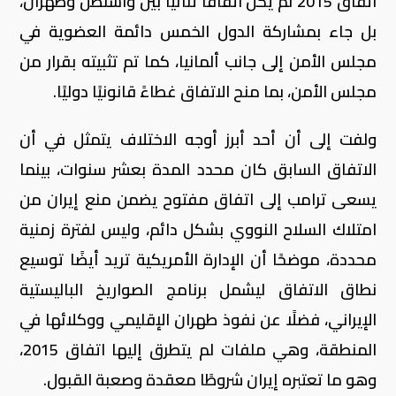
اتفاق 2015 لم يكن اتفاقًا ثنائيًا بين واشنطن وطهران،
بل جاء بمشاركة الدول الخمس دائمة العضوية في
مجلس الأمن إلى جانب ألمانيا، كما تم تثبيته بقرار من
مجلس الأمن، بما منح الاتفاق غطاءً قانونيًا دوليًا.
ولفت إلى أن أحد أبرز أوجه الاختلاف يتمثل في أن
الاتفاق السابق كان محدد المدة بعشر سنوات، بينما
يسعى ترامب إلى اتفاق مفتوح يضمن منع إيران من
امتلاك السلاح النووي بشكل دائم، وليس لفترة زمنية
محددة، موضحًا أن الإدارة الأمريكية تريد أيضًا توسيع
نطاق الاتفاق ليشمل برنامج الصواريخ الباليستية
الإيراني، فضلًا عن نفوذ طهران الإقليمي ووكلائها في
المنطقة، وهي ملفات لم يتطرق إليها اتفاق 2015،
وهو ما تعتبره إيران شروطًا معقدة وصعبة القبول.