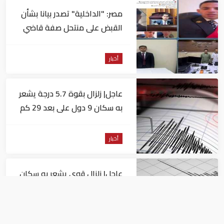
مصر: "الداخلية" تصدر بيانا بشأن
القبض على منتحل صفة قاضي
للاستيلاء على المواطنين
أخبار
عاجل| زلزال بقوة 5.7 درجة يشعر
به سكان 9 دول على بعد 29 كم
من السويس
أخبار
عاجل| زلزال قوي يشعر به سكان
القاهرة
أخبار