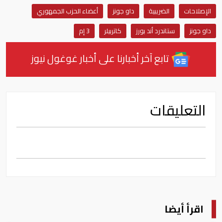
الإصلاحات
الضريبية
داو جونز
أعضاء الحزب الجمهوري
داو جونز
ستاندرد أند بورز
كاتربيلر
3 إم
تابع آخر أخبارنا على أخبار غوغول نيوز
التعليقات
اقرأ أيضا