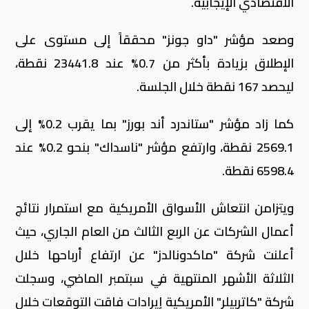
الاقتصادي الإيجابية.
وصعد مؤشر "داو جونز" محققاً إلى مستوى على
الإطلاق بزيادة بأكثر من 0.7% عند 23441.8 نقطة،
ليحصد 167 نقطة خلال الجلسة.
كما زاد مؤشر "ستاندرد أند بورز" بما يقرب 0.2% إلى
2569.1 نقطة، وارتفع مؤشر "ناسداك" بنحو 0.2% عند
6598.4 نقطة.
ويتزامن انتعاش الأسواق الأمريكية مع استمرار نتائج
أعمال الشركات عن الربع الثالث من العام الجاري، حيث
أعلنت شركة "ماكدونالدز" عن ارتفاع أرباحها خلال
الثلاثة الأشهر المنتهية في سبتمبر الماضي، وسجلت
شركة "كاتربيلر" الأمريكية إيرادات فاقت التوقعات خلال