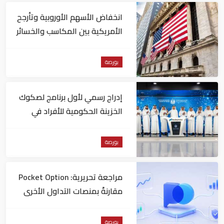
انخفاض الأسهم الأوروبية وتأرجح
الأمريكية بين المكاسب والخسائر
بورصة
إدراج رسمي لأول برنامج لصكوك
الخزينة الحكومية للأفراد في
"ناسداك دبي"
بورصة
مراجعة تحريرية: Pocket Option
مقارنةً بمنصات التداول الأخرى
بورصة