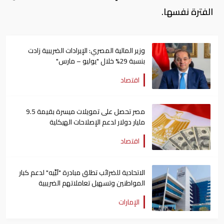
الفترة نفسها.
وزير المالية المصري: الإيرادات الضريبية زادت
بنسبة 29% خلال "يوليو – مارس"
اقتصاد
مصر تحصل على تمويلات ميسرة بقيمة 9.5
مليار دولار لدعم الإصلاحات الهيكلية
اقتصاد
الاتحادية للضرائب تطلق مبادرة "لَبِّيه" لدعم كبار
المواطنين وتسهيل تعاملاتهم الضريبية
الإمارات