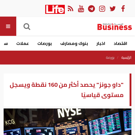
اقتصاد
اخبار
بنوك ومصارف
بورصات
عملات
سيار
الرئيسية
بورصة
"داو جونز" يحصد أكثر من 160 نقطة ويسجل
مستوى قياسيًا