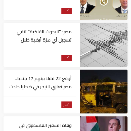
بوقف كافة اعتداءاتها
أخبار
مصر: "البحوث الفلكية" تنفي
تسجيل أي هزة أرضية خلال
الساعات الماضية
أخبار
أوقع 22 قتيلا بينهم 17 جنديا..
مصر تعازي النيجر في ضحايا حادث
تصادم حافلتين
أخبار
وفاة السفير الفلسطيني في