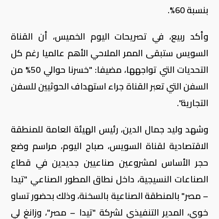
بنسبة 60%.
وأكد ربيع، في تصريحات اليوم الخميس، أن القناة
السويس ستبقى الممر الملاحي الأهم عالميا رغم كل
التحديات التي تواجهها، مضيفا: "خسرنا حوالي 50% من
السفن التي تعبر القناة جراء استهداف الحوثيين للسفن
التجارية".
وشهد وليد جمال الدين، رئيس الهيئة العامة للمنطقة
الاقتصادية لقناة السويس، صباح اليوم، مراسم وضع
حجر الأساس لمشروعين صناعيين جديدين في قطاع
الصناعات النسيجية، داخل نطاق المطور الصناعي "تيدا
– مصر" بالمنطقة الصناعية بالسخنة، وذلك بحضور تساو
خوي، المدير التنفيذي لشركة "تيدا – مصر"، وزانغ لي