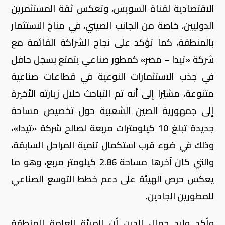
الاقتصادية لقناة السويس، وتعكس ثقة المستثمرين
الدوليين، خاصة من الجانب الصيني، في مناخ الاستثمار
بالمنطقة، كما تؤكد على نجاح الشراكة القائمة مع
شركة «تيدا – مصر» كمطور صناعي يتمتع بسجل حافل
في جذب الاستثمارات النوعية في قطاعات صناعية
متنوعة، مشيًرا إلى أنه تم التباحث خلال زيارته الأخيرة
إلى جمهورية الصين الشعبية حول تخصيص مساحة
جديدة تبلغ 10 كيلومترات مربعة لصالح شركة «تيدا»،
وذلك في ضوء قرب استكمال تنمية المراحل السابقة،
والتي كان آخرها مساحة 2.86 كيلومتر مربع، وهو ما
يعكس حرص الهيئة على دعم خطط التوسع الصناعي
للمطورين الجادين.
وأكد وليد جمال الدين أن الهيئة العامة للمنطقة