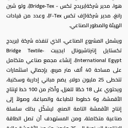
هوا، مدير شركة(بريدج تكس - Bridge-Tex)، ولو شين
رانغ، مدير شركة(إف تكس F-Tex)، وعدد من قيادات
الهيئة والمطور الصناعي.
ويشمل المشروع الصناعي، الذي تنفذه شركة (بريدج
تكستايل إنترناشيونال ايجيبت -Bridge Textile
International Egypt)، إنشاء مجمع صناعي متكامل
على مساحة 40 ألف متر مربع، بإجمالي استثمارات
تتخطى 25 مليون دولار، يضم مباني إدارية وسكنية،
ويحتوي على 18 خطًا للغزل، وأكثر من 100 خط لإنتاج
الأقمشة، و6 خطوط للطباعة والصباغة، وصولاً إلى
إنتاج الأقمشة التامة الصنع، ليشكّل بذلك سلسلة
صناعية متكاملة، ومن المستهدف أن تصل الطاقة