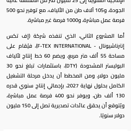
الإنتاجية السنوية إلى 25 مليون متر من الأقمشة عالية
الجودة، و105 آلاف طن من الألياف، مع توفير نحو 500
فرصة عمل مباشرة، و1000 فرصة غير مباشرة.
أما المشروع الثاني، الذي تنفذه شركة (إف تكس
إنترناشيونال - F-TEX INTERNATIONAL)، فيُقام على
مساحة 55 ألف متر مربع، ويضم 60 خط إنتاج لألياف
البوليستر المشدودة (DTY)، باستثمارات تبلغ نحو 30
مليون دولار، ومن المخطط أن يدخل مرحلة التشغيل
الكامل بحلول نهاية 2027، بإجمالي إنتاج سنوي قدره
130 ألف طن، ويوفر نحو 400 فرصة عمل مباشرة،
ويُتوقع أن يحقق عائدات تصديرية تصل إلى 150 مليون
دولار سنويًا.