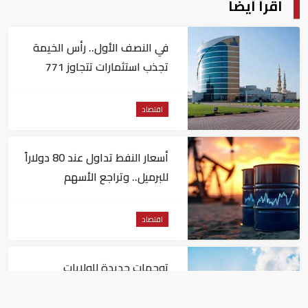
اقرأ أيضا
في النصف الأول.. رأس الخيمة
تجذب استثمارات تتجاوز 771
مليون درهم
اقتصاد
أسعار النفط تداول عند 80 دولاراً
للبرميل.. وتراجع الأسهم
الأمريكية
اقتصاد
توجهات جديدة للولايات
المتحدة.. منح 354.6 مليون دولار
مساعدات إلى الأردن