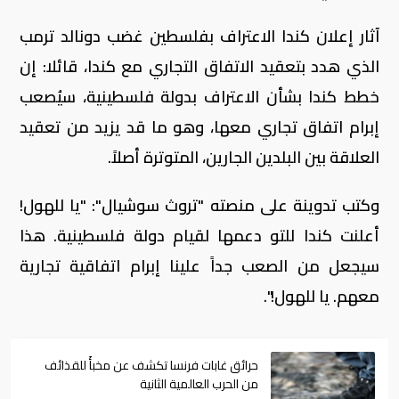
آثار إعلان كندا الاعتراف بفلسطين غضب دونالد ترمب
الذي هدد بتعقيد الاتفاق التجاري مع كندا، قائلا: إن
خطط كندا بشأن الاعتراف بدولة فلسطينية، سيُصعب
إبرام اتفاق تجاري معها، وهو ما قد يزيد من تعقيد
العلاقة بين البلدين الجارين، المتوترة أصلاً.
وكتب تدوينة على منصته "تروث سوشيال": "يا للهول!
أعلنت كندا للتو دعمها لقيام دولة فلسطينية. هذا
سيجعل من الصعب جداً علينا إبرام اتفاقية تجارية
معهم. يا للهول!".
حرائق غابات فرنسا تكشف عن مخبأً للقذائف
من الحرب العالمية الثانية