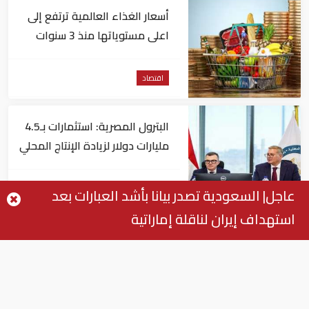
أسعار الغذاء العالمية ترتفع إلى
اعلى مستوياتها منذ 3 سنوات
اقتصاد
البترول المصرية: استثمارات بـ4.5
مليارات دولار لزيادة الإنتاج المحلي
وتقليل الاستيراد
اقتصاد
عاجل| السعودية تصدر بيانا بأشد العبارات بعد
استهداف إيران لناقلة إماراتية
البنك الدولي يمنح سوريا 100
مليون دولار
اقتصاد