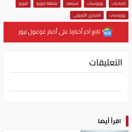
الصادرات
يوروستات
استبعاد
منطقة اليورو
اليورو
يوروستات
المركزي الأوروبي
تابع آخر أخبارنا على أخبار غوغول نيوز
التعليقات
اقرأ أيضا