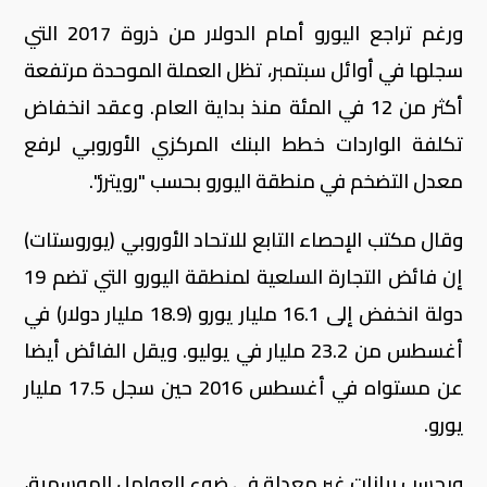
ورغم تراجع اليورو أمام الدولار من ذروة 2017 التي
سجلها في أوائل سبتمبر، تظل العملة الموحدة مرتفعة
أكثر من 12 في المئة منذ بداية العام. وعقد انخفاض
تكلفة الواردات خطط البنك المركزي الأوروبي لرفع
معدل التضخم في منطقة اليورو بحسب "رويترز".
وقال مكتب الإحصاء التابع للاتحاد الأوروبي (يوروستات)
إن فائض التجارة السلعية لمنطقة اليورو التي تضم 19
دولة انخفض إلى 16.1 مليار يورو (18.9 مليار دولار) في
أغسطس من 23.2 مليار في يوليو. ويقل الفائض أيضا
عن مستواه في أغسطس 2016 حين سجل 17.5 مليار
يورو.
وبحسب بيانات غير معدلة في ضوء العوامل الموسمية،