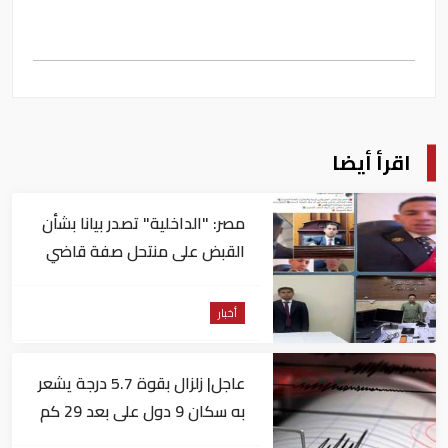
اقرأ أيضا
مصر: "الداخلية" تصدر بيانا بشأن
القبض على منتحل صفة قاضي
للاستيلاء على المواطنين
أخبار
عاجل| زلزال بقوة 5.7 درجة يشعر
به سكان 9 دول على بعد 29 كم
من السويس