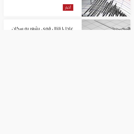
أخبار
عاجل| زلزال قوي يشعر به سكان
القاهرة
أخبار
السيسي يجتمع مع وزير النقل
ويوجه بسرعة الانتهاء من
المشروعات الجاري تنفيذها
أخبار
بشرى سارة للمصريين: تعويض إضافي