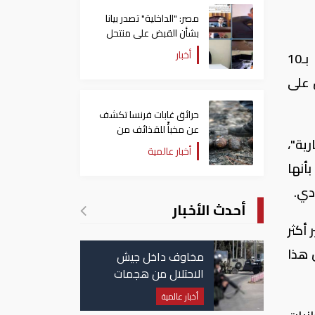
مصر: "الداخلية" تصدر بيانا
بشأن القبض على منتحل
صفة قاضي للاستيلاء على
أخبار
أعلن السفير الهندي بالقاهرة، سوريش ك. ريدي، عن شراكة استراتيجية مع مصر واستثمارات مرتقبة بـ10
المواطنين
 على
حرائق غابات فرنسا تكشف
عن مخبأً للقذائف من
ية"،
الحرب العالمية الثانية
أخبار عالمية
أنها
دي.
أحدث الأخبار
فير أكثر
عتقد أن هذا
مخاوف داخل جيش
الاحتلال من هجمات
للمليشيات الإيرانية في
أخبار عالمية
العراق