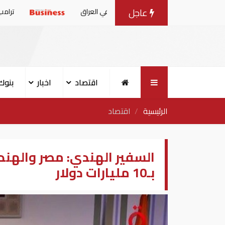
عاجل
لمليشيات الإيرانية في العراق
ترامب: أمريكا تمتلك ذخائر "
اقتصاد
اخبار
بنوك
الرئيسية
اقتصاد
السفير الهندي: مصر والهند
بـ10 مليارات دولار