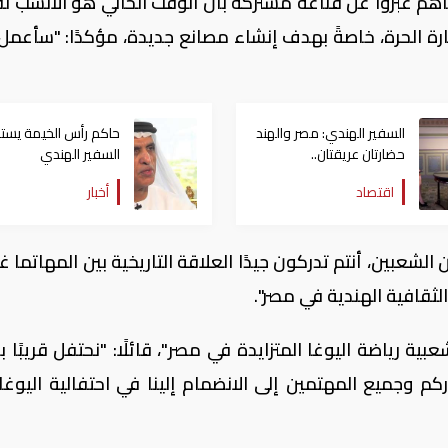
تقاهم عبّروا عن قناعة مشتركة بأن الوقت الحالي هو الأنسب ل
ارة الحرة، خاصةً بهدف إنشاء مصانع جديدة، مؤكدًا: "سأعمل
السفير الهندي: مصر والهند
حاكم رأس الخيمة يست
حضارتان عريقتان..
السفير الهندي
واستثمارات مرتقبة بـ10
اقتصاد
أخبار
مليارات دولار
الشعبين، أنتم تدركون جيدًا العلاقة التاريخية بين المهاتما 
الثقافية الهندية في مصر".
ية رياضة اليوغا المتزايدة في مصر"، قائلًا: "نحتفل قريبًا ب
يو، وندعو جمهوركم وجميع المهتمين إلى الانضمام إلينا في احتفالية اليوغ