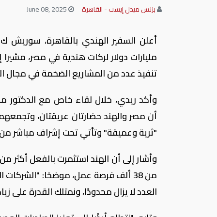
بزنس ميدل إيست - القاهرة
June 08, 2025
مليارات دولار لركات هندية في مصر، مشيرا إ
تنفيذ عدد من المشاريع الضخمة في مجال ال
وأكد ريدي، خلال لقاء خاص مع الدكتور منى 
أن مصر والهند حضارتان عريقتان، وتجمعهما ا
"ثرية وعميقة" وتأتي تحت إشراف مباشر من ا
العدد لا يزال محدودًا، ونمتلك القدرة على زي