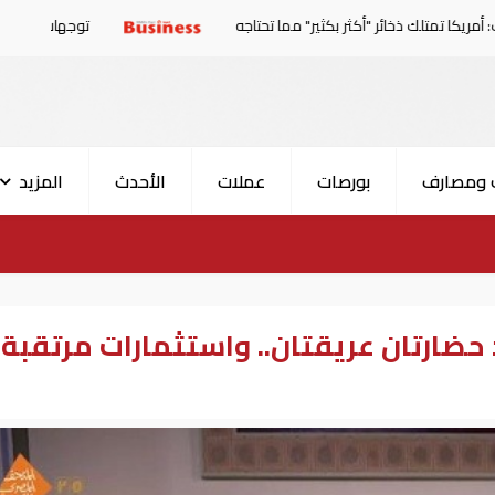
أكثر بكثير" مما تحتاجه
توجهات جديدة للولايات المتحدة.. منح 354.6 مليون دولار مساعدات إلى ال
 ومصارف
بورصات
عملات
الأحدث
المزيد
 حضارتان عريقتان.. واستثمارات مرتقبة