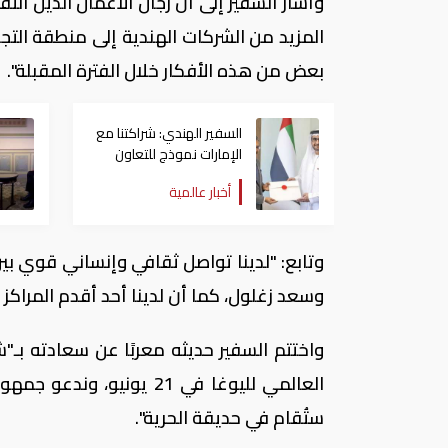
وأشار السفير إلى أن رجال الأعمال الذين ال
المزيد من الشركات الهندية إلى منطقة التج
بعض من هذه الأفكار خلال الفترة المقبلة".
السفير الهندي: شراكتنا مع
الإمارات نموذج للتعاون
الإستراتيجي والتنموي
أخبار عالمية
البناء
وتابع: "لدينا تواصل ثقافي وإنساني قوي بين 
وسعد زغلول، كما أن لدينا أحد أقدم المراكز 
واختتم السفير حديثه معربًا عن سعادته بـ"شعب
العالمي لليوغا في 21 يون
ستُقام في حديقة الحرية".