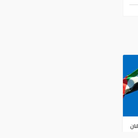
نان
س