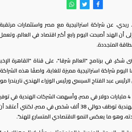
لى أن الهند أصبحت اليوم رابع أكبر اقتصاد في العالم، وتعمل
طاقة المتجددة.
شكر، في برنامج "العالم شرقا"، على قناة "القاهرة الإخبار
ليوم شراكة استراتيجية مميزة للغاية، واصفًا هذه الشراكة ب
لرئيس عبد الفتاح السيسي ورئيس الوزراء الهندي ناريندرا مو
وأشار إلى أن الهند استثمرت بالفعل أكثر من 4 مليارات دولار في مصر، وأسهمت الشركات الهندية في تو
من 38 ألف فرصة عمل، موضحًا: "الشركات الهندية توظف حوالي 38 ألف شخص في مصر، لكنني أ
ادته، وهو ما يعكس النمو الاقتصادي المتسارع للهند".