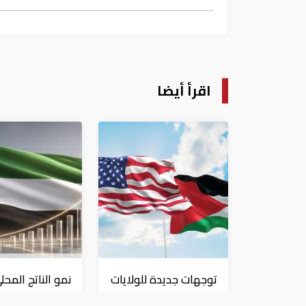
اقرأ أيضا
توجهات جديدة للولايات
نمو الناتج المحل
المتحدة.. منح 354.6
للإمارات 3%