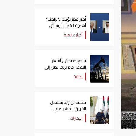
أمير قطر يؤكد لـ"ترامب"
أهمية اعتماد الوسائل
الدبلوماسية لمعالجة
أخبار عالمية
القضايا
تراجع جديد في أسعار
النفط.. خام برنت يصل إلى
80.66 دولاراً للبرميل
طاقة
محمد بن زايد يستقبل
الفريق المشارك في
"إكسبو 2025 أوساكا"
الإمارات
ويتبادل الأحاديث الودية
معهم