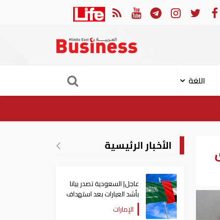
ن الكامل لشروط طهران
عاجل| "أدنوك" تعلن تعرض سفينة
اللغة
الأخبار الرئيسية
عاجل| السعودية تصدر بيانا
بأشد العبارات بعد استهداف
إيران لناقلة إماراتية
الإمارات