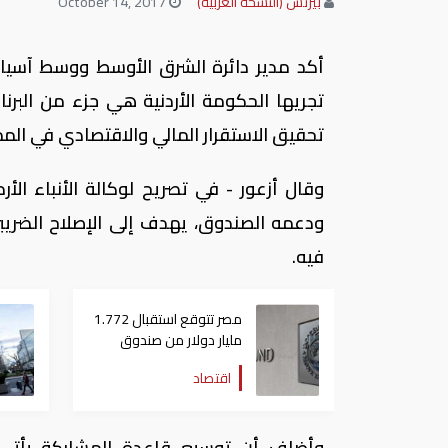
بيزنس (النسخة العربية)
October 14, 2017
أكد مدير دائرة الشرق الأوسط ووسط آسيا ف
تجريها الحكومة الأردنية هي جزء من البر
تحقيق الاستقرار المالي والاقتصادي في الم
وقال أزعور - في تصريح لوكالة الأنباء الأر
ودعمه الصندوق، يهدف إلى الإصلاح الضريب
فيه.
مصر تتوقع استقبال 1.772
مليار دولار من صندوق
النقد خلال أيام
اقتصاد
وأضاف أن توسيع قاعدة المشاركة يأتي ل