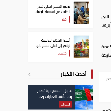
مصر: التعليم العالي تحذر
الطلاب من استنفاد الرغبات
التي
قبل غلق التسجيل
أخبار
رزها
أسعار الغذاء العالمية
ترتفع إلى اعلى مستوياتها
كومة
منذ 3 سنوات
اقتصاد
اركة
أحدث الأخبار
حذر
عاجل| السعودية تصدر
بيانا بأشد العبارات بعد
استهداف إيران لناقلة
الإمارات
إماراتية
تمع،