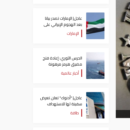
عاجل| الإمارات تصدر بيانا
بعد الهجوم الإيراني على
سفينة تابعة لـ"أدنوك"
الإمارات
الحرس الثوري: إعادة فتح
مضيق هرمز مرهونة
بقبول واشنطن الكامل
أخبار عالمية
لشروط طهران
عاجل| "أدنوك" تعلن تعرض
سفينة لها للاستهداف
بصاروخ في مضيق هرمز
طاقة