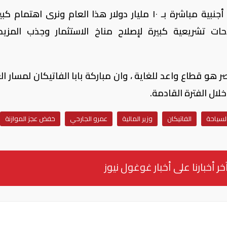
وأشار وزير المالية، اننا نستهدف استثمارات أجنبية مباشرة بـ ١٠ مليار دولار هذا العام ونرى اهت
حات تشريعية كبيرة لإصلاح مناخ الاستثمار وجذب المزي
هو قطاع واعد للغاية ، وان مباركة بابا الفاتيكان لمسار الع
ال الفترة القادمة.
لسياحة
الفاتيكان
وزير المالية
عمرو الجارحي
خفض عجز الموازنة
خر أخبارنا على أخبار غوغول نيوز