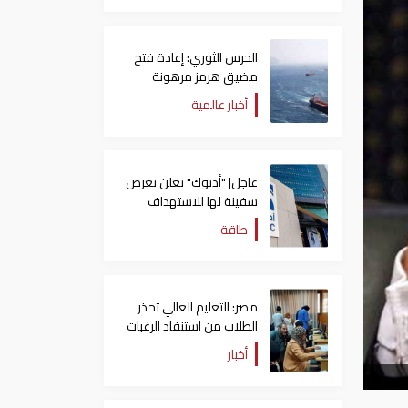
الحرس الثوري: إعادة فتح
مضيق هرمز مرهونة
بقبول واشنطن الكامل
أخبار عالمية
لشروط طهران
عاجل| "أدنوك" تعلن تعرض
سفينة لها للاستهداف
بصاروخ في مضيق هرمز
طاقة
مصر: التعليم العالي تحذر
الطلاب من استنفاد الرغبات
قبل غلق التسجيل
أخبار