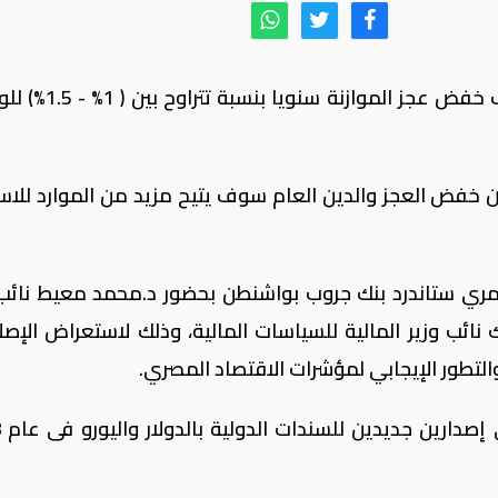
قال وزير المالية، اليوم الجمعة، إننا نستهدف خفض عجز ا
 خفض العجز والدين العام سوف يتيح مزيد من الموارد للاست
ثمري ستاندرد بنك جروب بواشنطن بحضور د.محمد معيط نائب 
 نائب وزير المالية للسياسات المالية، وذلك لاستعراض الإصل
التطور الإيجابي لمؤشرات الاقتصاد المصري.
كما