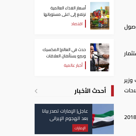
أسعار الغذاء العالمية
ترتفع إلى اعلى مستوياتها
منذ 3 سنوات
اقتصاد
لموازنة سنويا بنسبة تتراوح بين ( 1% - 1.5%) للوصول
حدث في العالم| المكسيك
ثمار
وبيرو يستأنفان العلاقات
بعد قطيعة 9 أشهر..
أخبار عالمية
وتنصيب رئيسا جديدا
لكولومبيا
وزير
أحدث الأخبار
احات
عاجل| الإمارات تصدر بيانا
 أشار وزير المالية، إلي إننا ننظر حاليا في إصدارين جديدين للسندات الدولية بالدولار واليورو فى عام 2018
بعد الهجوم الإيراني
على سفينة تابعة
الإمارات
لـ"أدنوك"