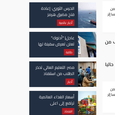
الحرس الثوري: إعادة
من
فتح مضيق هرمز
 إثر
مرهونة بقبول واشنطن
أخبار عالمية
الكامل لشروط طهران
عاجل| "أدنوك"
ف من
تعلن تعرض سفينة لها
للاستهداف بصاروخ في
طاقة
مضيق هرمز
اليا
مصر: التعليم العالي تحذر
الطلاب من استنفاد
الرغبات قبل غلق
أخبار
التسجيل
من
 إثر
أسعار الغذاء العالمية
ترتفع إلى اعلى
مستوياتها منذ 3 سنوات
اقتصاد