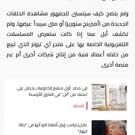
ولم يتضح كيف سيتسنى للجمهور مشاهدة الحلقات
الجديدة من (أميزينج ستوريز) أو متى سيبدأ عرضها. ولم
تكشف أبل عما إذا كانت ستعرض المسلسلات
التلفزيونية الخاصة بها على متجر آي تيونز الذي تبيع
من خلاله أعمالا فنية من إنتاج شركات أخرى أم عبر
منصة أخرى.
في مصر.. أول مصنع إلكترونيات يحصل على
اعتماد من "أبل" في الشرق الأوسط
اقتصاد
عاجل| ترامب: إيران أبلغتنا للتو أنها في "حالة
انهيار"