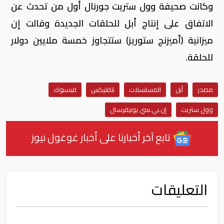
وكانت صحيفة وول ستريت جورنال أول من تحدث عن
الاتفاق على إنتاج أبل للحلقات الجديدة وقالت إن
ميزانية (أميزنج ستوريز) ستتجاوز خمسة ملايين دولار
للحلقة.
مصدر
أبل
المسلسلات
نتفليكس
فيسبوك
وول ستريت
إن.بي.سي يونيفرسال
تابع آخر أخبارنا على أخبار غوغول نيوز
التعليقات