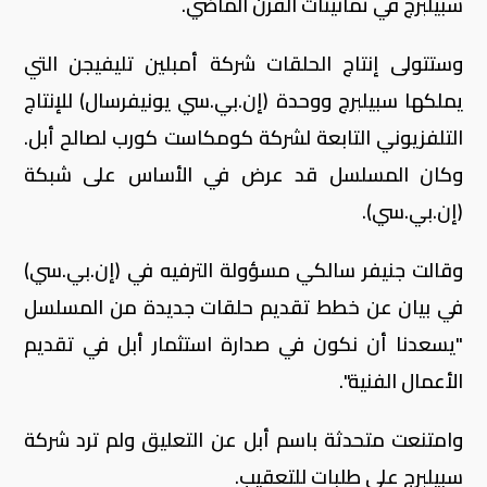
سبيلبرج في ثمانينات القرن الماضي.
وستتولى إنتاج الحلقات شركة أمبلين تليفيجن التي
يملكها سبيلبرج ووحدة (إن.بي.سي يونيفرسال) للإنتاج
التلفزيوني التابعة لشركة كومكاست كورب لصالح أبل.
وكان المسلسل قد عرض في الأساس على شبكة
(إن.بي.سي).
وقالت جنيفر سالكي مسؤولة الترفيه في (إن.بي.سي)
في بيان عن خطط تقديم حلقات جديدة من المسلسل
"يسعدنا أن نكون في صدارة استثمار أبل في تقديم
الأعمال الفنية".
وامتنعت متحدثة باسم أبل عن التعليق ولم ترد شركة
سبيلبرج على طلبات للتعقيب.