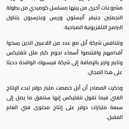
مشروعات أخرى من بينها مسلسل كوميدي من بطولة
النجمتين جنيفر أنيستون وريس ويذرسبون يتناول
البرامج التلفزيونية الصباحية.
وتتنافس شركة أبل مع عدد من اللاعبين الذين رسخوا
أقدامهم واقتنصوا أسماء نجوم كبار مثل نتفليكس
وتايم وارنر بالإضافة إلى شركة فيسبوك الوافدة حديثا
على هذا المجال.
وذكرت المصادر أن أبل خصصت مليار دولار لبدء الإنتاج
الفني فيما تقول نتفليكس إنها ستنفق ما يصل إلى
سبعة مليارات دولار على إنتاج محتوى فني العام
المقبل.