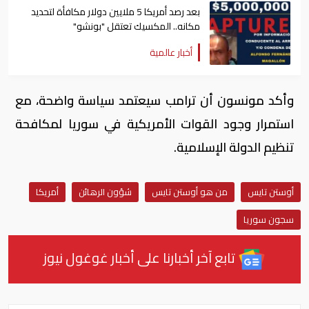
بعد رصد أمريكا 5 ملايين دولار مكافأة لتحديد
مكانه.. المكسيك تعتقل "بونشو"
أخبار عالمية
وأكد مونسون أن ترامب سيعتمد سياسة واضحة، مع
استمرار وجود القوات الأمريكية في سوريا لمكافحة
تنظيم الدولة الإسلامية.
أوستن تايس
من هو أوستن تايس
شؤون الرهائن
أمريكا
سجون سوريا
تابع آخر أخبارنا على أخبار غوغول نيوز