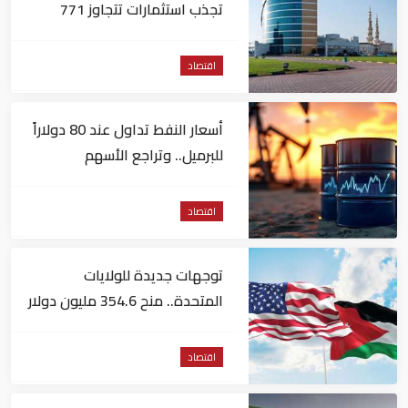
تجذب استثمارات تتجاوز 771
مليون درهم
اقتصاد
أسعار النفط تداول عند 80 دولاراً
للبرميل.. وتراجع الأسهم
الأمريكية
اقتصاد
توجهات جديدة للولايات
المتحدة.. منح 354.6 مليون دولار
مساعدات إلى الأردن
اقتصاد