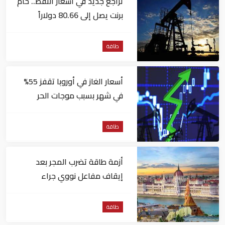
تراجع جديد في أسعار النفط.. خام
برنت يصل إلى 80.66 دولاراً
للبرميل
طاقة
أسعار الغاز في أوروبا تقفز 55%
في شهر بسبب موجات الحر
طاقة
أزمة طاقة تضرب المجر بعد
إيقاف مفاعل نووي جراء
انخفاض منسوب نهر الدانوب
طاقة