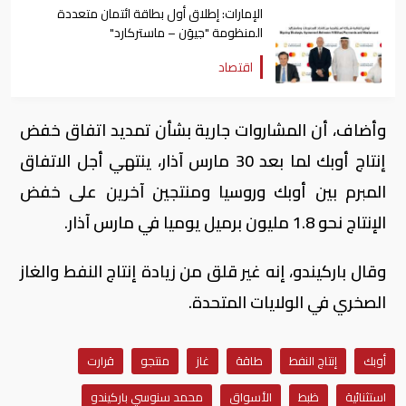
الإمارات: إطلاق أول بطاقة ائتمان متعددة
المنظومة "جيوَن – ماستركارد"
اقتصاد
وأضاف، أن المشاروات جارية بشأن تمديد اتفاق خفض
إنتاج أوبك لما بعد 30 مارس آذار، ينتهي أجل الاتفاق
المبرم بين أوبك وروسيا ومنتجين آخرين على خفض
الإنتاج نحو 1.8 مليون برميل يوميا في مارس آذار.
وقال باركيندو، إنه غير قلق من زيادة إنتاج النفط والغاز
الصخري في الولايات المتحدة.
أوبك
إنتاج النفط
طاقة
غاز
منتجو
قرارت
استثنائية
ظبط
الأسواق
محمد سنوسي باركيندو