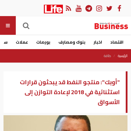
اقتصاد
اخبار
بنوك ومصارف
بورصات
عملات
سيار
الرئيسية
طاقة
"أوبك": منتجو النفط قد يبحثون قرارات
استثنائية في 2018 لإعادة التوازن إلى
الأسواق