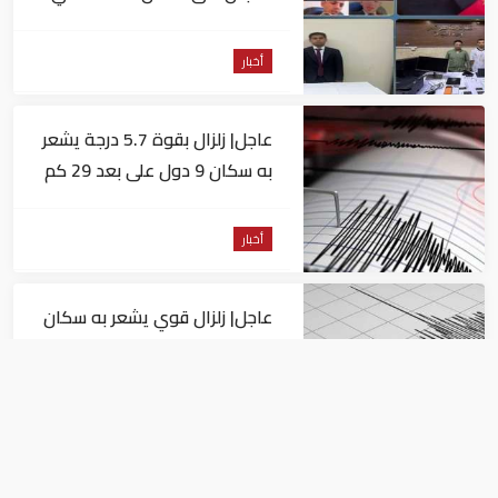
للاستيلاء على المواطنين
أخبار
عاجل| زلزال بقوة 5.7 درجة يشعر
به سكان 9 دول على بعد 29 كم
من السويس
أخبار
عاجل| زلزال قوي يشعر به سكان
القاهرة
أخبار
السيسي يجتمع مع وزير النقل