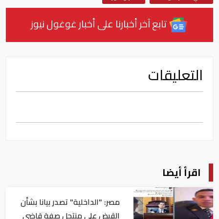
تابع آخر أخبارنا على أخبار غوغول نيوز
التعليقات
اقرأ أيضا
مصر: "الداخلية" تصدر بيانا بشأن
القبض على منتحل صفة قاضي