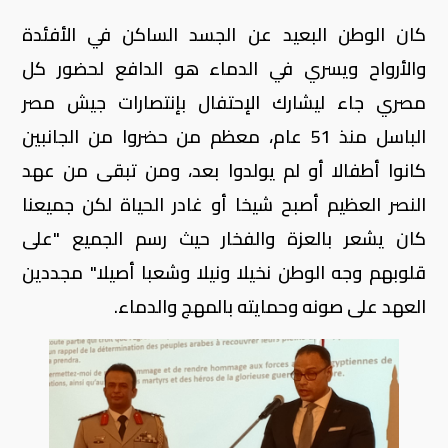
كان الوطن البعيد عن الجسد الساكن في الأفئدة
والأرواح ويسري في الدماء هو الدافع لحضور كل
مصري جاء ليشارك الإحتفال بإنتصارات جيش مصر
الباسل منذ 51 عام، معظم من حضروا من الجانبين
كانوا أطفالا أو لم يولدوا بعد، ومن تبقى من عهد
النصر العظيم أصبح شيخا أو غادر الحياة لكن جميعنا
كان يشعر بالعزة والفخار حيث رسم الجميع "على
قلوبهم وجه الوطن نخيلا ونيلا وشعبا أصيلا" مجددين
العهد على صونه وحمايته بالمهج والدماء.