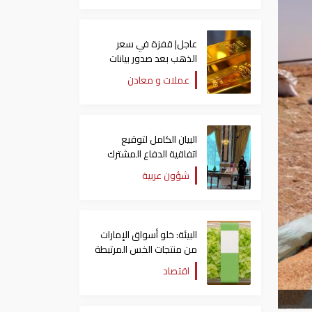
عاجل| قفزة في سعر
الذهب بعد صدور بيانات
الوظائف الأمريكية
عملات و معادن
البيان الكامل لتوقيع
اتفاقية الدفاع المشترك
بين السعودية وتركيا
شؤون عربية
وباكستان
البيئة: خلو أسواق الإمارات
من منتجات الخس المرتبطة
بتفشي داء السيكلوسبورا
اقتصاد