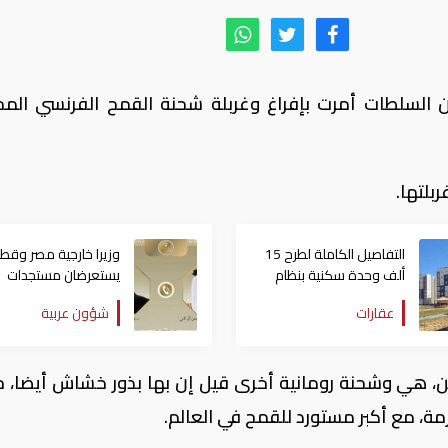
بأن السلطات أمرت بإفراغ وغربلة شحنة القمح الفرنسي المح
بلتها.
التفاصيل الكاملة لطرح 15
وزيرا خارجية مصر وقطر
ألف وحدة سكنية بنظام
يستعرضان مستجدات
الإيجار المنتهي بالتملك في
التحركات الإقليمية
عقارات
شؤون عربية
مصر
ر بقلق الشحنة البالغة 59 ألف طن، هي وشحنة رومانية أخرى قيل إن بها بذور خشاش أيضا
مة، مع أكبر مستورد للقمح في العالم.