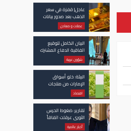
عاجل| قفزة في سعر
الذهب بعد صدور بيانات
الوظائف الأمريكية
عملات و معادن
البيان الكامل لتوقيع
اتفاقية الدفاع المشترك
بين السعودية وتركيا
شؤون عربية
وباكستان
البيئة: خلو أسواق
الإمارات من منتجات
الخس المرتبطة بتفشي
اقتصاد
داء السيكلوسبورا
تقارير: ضغوط الحرس
الثوري عرقلت اتفاقاً
وشيكاً حول هرمز
أخبار عالمية