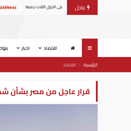
عاجل
أي دولة يعد هجوما على الدول الثلاث جميعا
عاجل| قفزة 
اقتصاد
اخبار
بنوك
الرئيسية
اقتصاد
قرار عاجل من مصر بشأن شح