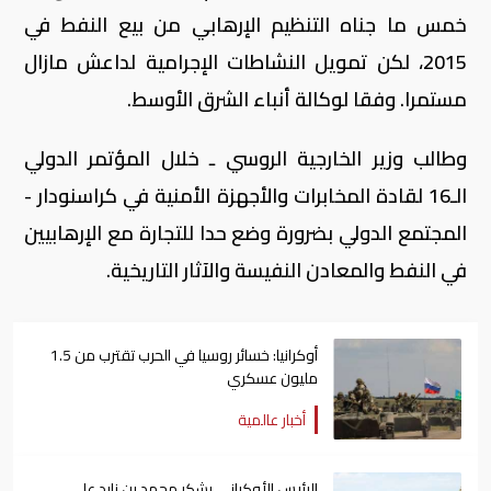
خمس ما جناه التنظيم الإرهابي من بيع النفط في
2015، لكن تمويل النشاطات الإجرامية لداعش مازال
مستمرا. وفقا لوكالة أنباء الشرق الأوسط.
وطالب وزير الخارجية الروسي ـ خلال المؤتمر الدولي
الـ16 لقادة المخابرات والأجهزة الأمنية في كراسنودار -
المجتمع الدولي بضرورة وضع حدا للتجارة مع الإرهابيين
في النفط والمعادن النفيسة والآثار التاريخية.
أوكرانيا: خسائر روسيا في الحرب تقترب من 1.5
مليون عسكري
أخبار عالمية
الرئيس الأوكراني يشكر محمد بن زايد على