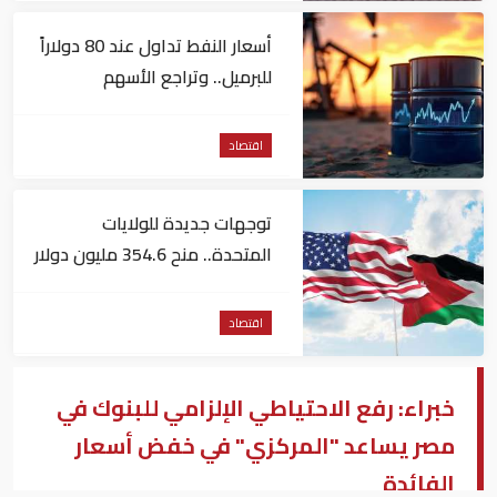
أسعار النفط تداول عند 80 دولاراً
للبرميل.. وتراجع الأسهم
الأمريكية
اقتصاد
توجهات جديدة للولايات
المتحدة.. منح 354.6 مليون دولار
مساعدات إلى الأردن
اقتصاد
خبراء: رفع الاحتياطي الإلزامي للبنوك في
مصر يساعد "المركزي" في خفض أسعار
الفائدة