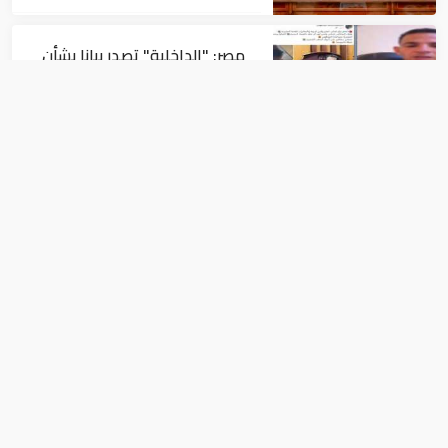
مصر: "الداخلية" تصدر بيانا بشأن
القبض على منتحل صفة قاضي
للاستيلاء على المواطنين
أخبار
عاجل| زلزال بقوة 5.7 درجة يشعر
به سكان 9 دول على بعد 29 كم
من السويس
أخبار
تحذير ورفض مصري للدعاوي الإسرائيلية
لتنفيذ عملية عسكرية في رفح