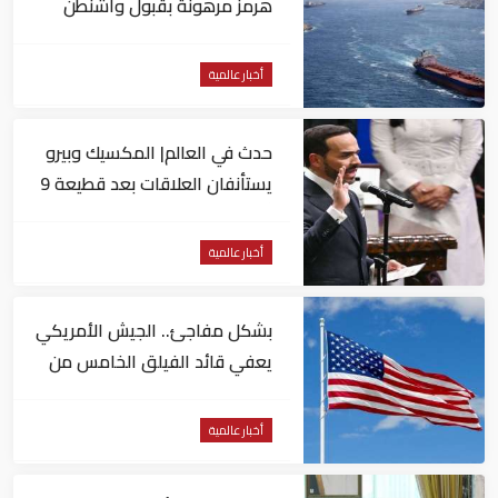
هرمز مرهونة بقبول واشنطن
الكامل لشروط طهران
أخبار عالمية
حدث في العالم| المكسيك وبيرو
يستأنفان العلاقات بعد قطيعة 9
أشهر.. وتنصيب رئيسا جديدا
لكولومبيا
أخبار عالمية
بشكل مفاجئ.. الجيش الأمريكي
يعفي قائد الفيلق الخامس من
منصبه
أخبار عالمية