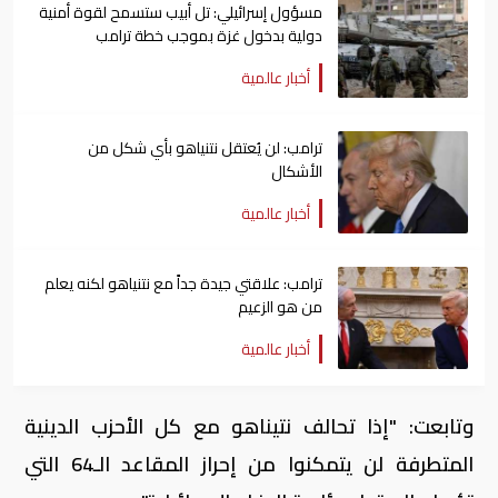
مسؤول إسرائيلي: تل أبيب ستسمح لقوة أمنية
دولية بدخول ​غزة بموجب خطة ترامب
أخبار عالمية
ترامب: لن يُعتقل نتنياهو بأي شكل من
الأشكال
أخبار عالمية
ترامب: علاقتي جيدة جداً مع نتنياهو لكنه يعلم
من هو الزعيم
أخبار عالمية
وتابعت: "إذا تحالف نتيناهو مع كل الأحزب الدينية
المتطرفة لن يتمكنوا من إحراز المقاعد الـ64 التي