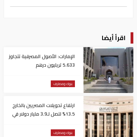
اقرأ أيضا
الإمارات: الأصول المصرفية تتجاوز
5.633 تريليون درهم
بنوك ومصارف
ارتفاع تحويلات المصريين بالخارج
13.5% لتصل لـ3.9 مليار دولار في
يونيو
بنوك ومصارف