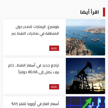
اقرأ أيضا
بلومبرغ: الإمارات تتصدر دول
المنطقة في صادرات النفط عبر
مضيق هرمز
طاقة
تراجع جديد في أسعار النفط.. خام
برنت يصل إلى 80.66 دولاراً
للبرميل
طاقة
أسعار الغاز في أوروبا تقفز 55%