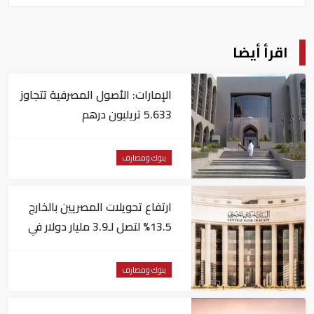
اقرأ أيضا
الإمارات: الأصول المصرفية تتجاوز
5.633 تريليون درهم
بنوك ومصارف
ارتفاع تحويلات المصريين بالخارج
13.5% لتصل لـ3.9 مليار دولار في
يونيو
بنوك ومصارف