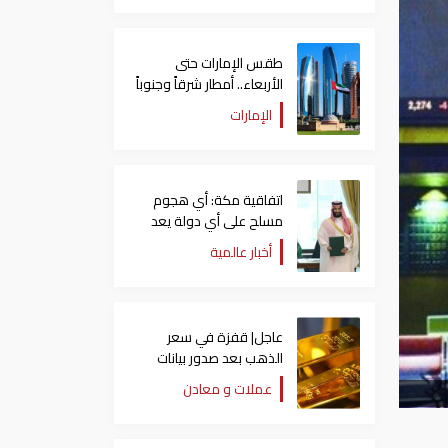
طقس الإمارات حتى
الأربعاء.. أمطار شرقاً وجنوباً
وانخفاض تدريجي للحرارة
الإمارات
اتفاقية مكة: أي هجوم
مسلح على أي دولة يعد
هجوما على الدول الثلاث
أخبار عالمية
جميعا
عاجل| قفزة في سعر
الذهب بعد صدور بيانات
الوظائف الأمريكية
عملات و معادن