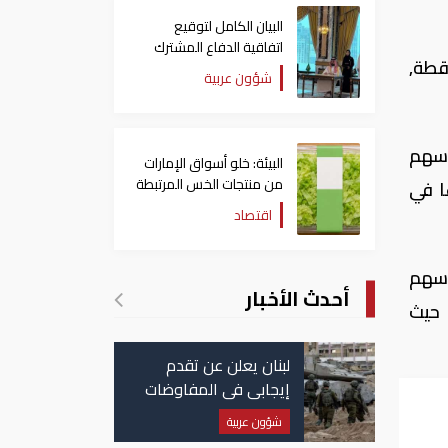
البيان الكامل لتوقيع
اتفاقية الدفاع المشترك
دية الرئيس، اليوم الإثنين، مرتفعًا 29.40 نقطة ليقفل عند مستوى 12543.77 نقطة,
بين السعودية وتركيا
شؤون عربية
وباكستان
أسهم
البيئة: خلو أسواق الإمارات
من منتجات الخس المرتبطة
 أسهم 102 شركة ارتفاعًا في
بتفشي داء السيكلوسبورا
اقتصاد
أسهم
أحدث الأخبار
 حيث
لبنان يعلن عن تقدم
إيجابي في المفاوضات
مع إسرائيل.. وأمريكا
شؤون عربية
تضغط لوقف النار في