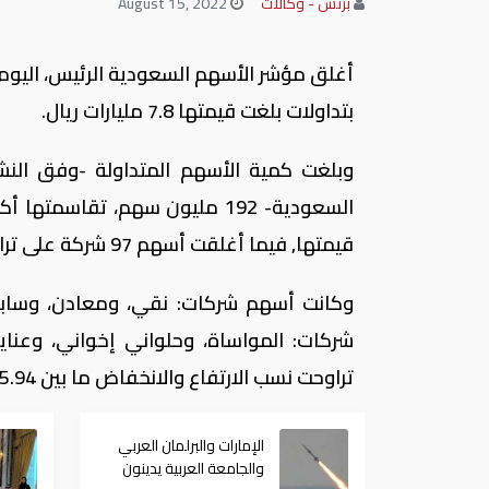
بزنس - وكالات
August 15, 2022
بتداولات بلغت قيمتها 7.8 مليارات ريال.
وبلغت كمية الأسهم المتداولة -وفق النشر
قيمتها, فيما أغلقت أسهم 97 شركة على تراجع.
وكانت أسهم شركات: نقي، ومعادن، وسابك للم
شركات: المواساة، وحلواني إخواني، وعناية
تراوحت نسب الارتفاع والانخفاض ما بين 25.94% و4.46%.
الإمارات والبرلمان العربي
والجامعة العربية يدينون