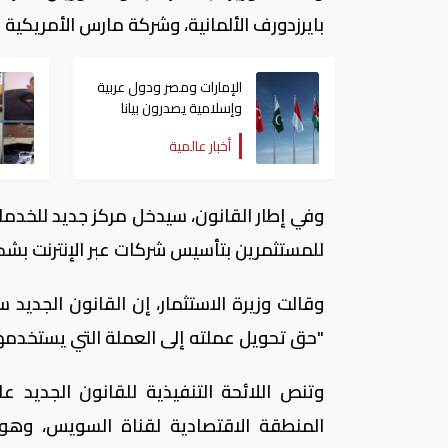
بايرزدورف الألمانية، وشركة مارس الأمريكية 
الإمارات ومصر ودول عربية
وإسلامية يصدرون بيانا
مشتركا بشأن الانتهاكات
أخبار عالمية
الإسرائيلية في غزة
وفي إطار القانون، سيدخل مركز جديد للخدما
للمستثمرين بتأسيس شركات عبر الإنترنت بش
وقالت وزيرة الاستثمار، إن القانون الجديد
"حق تحويل عملته إلى العملة التي يستخدمها
وتنص اللائحة التنفيذية للقانون الجديد ع