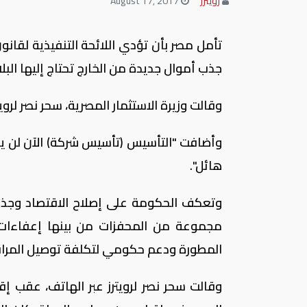
رويترز
August 17, 2017
تأمل مصر بأن تؤدي اللائحة التنفيذية لقانون
جذب أموال جديدة من الخارج تحتاج إليها الب
وقالت وزيرة الاستثمار المصرية، سحر نصر لرو
وأضافت "التأسيس (تأسيس شركة) الآن لن ي
هائل".
وتعكف الحكومة على إصلاح الاقتصاد وجذب 
مجموعة من المحفزات من بينها إعفاءات
المطورة ودعم حكومي لتكلفة توصيل المراف
وقالت سحر نصر لرويترز عبر الهاتف، عقب إقر