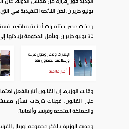
الجديد فور إقراره من مجلس الدولة. كان ا
يونيو حزيران، لكن اللائحة التنفيذية هي الت
30 يونيو حزيران، وتأمل الحكومة بزيادتها إلى أكثر من عشرة مليارات دولار هذا العام.
الإمارات ومصر ودول عربية
وإسلامية يصدرون بيانا
مشتركا بشأن الانتهاكات
أخبار عالمية
الإسرائيلية في غزة
وقالت الوزيرة، إن القانون أثار بالفعل اهتم
على القانون، فهناك شركات تسأل مستشاريه
والمملكة المتحدة وفرنسا وألمانيا".
وخصت الوزيرة بالذكر مجموعة لوريال الفرنس