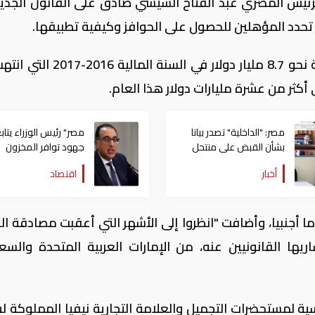
لرئيس المصري عبد الفتاح السيسي صادق على القانون الجدي
ي تحدد المؤهلين للحصول على الحوافز وكيفية تطبيقها.
وجذبت مصر استثمارات أجنبية مباشرة بقيمة نحو 8.7 مليار دولار في الس
مصر: "الداخلية" تصدر بيانا
مصر" رئيس الوزراء يتاب
بشأن القبض على منتحل
جهود توافر المخزون
صفة قاضي للاستيلاء على
الاستراتيجي من السلع
أخبار
اقتصاد
المواطنين
والمنتجات الأساسية
اما أجنبيا، وأضافت "انظروا إلى الأشهر التي أعقبت مصادقة ا
ا القانونيين عنه، من الإمارات العربية المتحدة والسع
ية لمستحضرات التجميل والعلامة التجارية نيفيا المملوكة ل