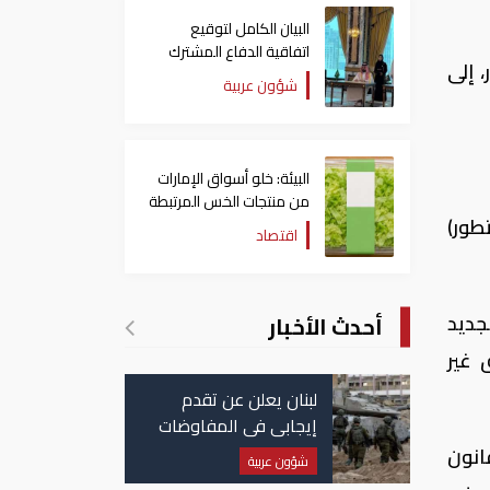
البيان الكامل لتوقيع
اتفاقية الدفاع المشترك
، إلى
بين السعودية وتركيا
شؤون عربية
وباكستان
البيئة: خلو أسواق الإمارات
من منتجات الخس المرتبطة
طور)
بتفشي داء السيكلوسبورا
اقتصاد
جديد
أحدث الأخبار
 غير
لبنان يعلن عن تقدم
إيجابي في المفاوضات
مع إسرائيل.. وأمريكا
انون
شؤون عربية
تضغط لوقف النار في