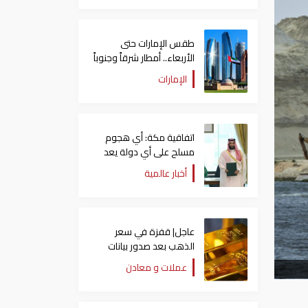
طقس الإمارات حتى
الأربعاء.. أمطار شرقاً وجنوباً
وانخفاض تدريجي للحرارة
الإمارات
اتفاقية مكة: أي هجوم
مسلح على أي دولة يعد
هجوما على الدول الثلاث
أخبار عالمية
جميعا
عاجل| قفزة في سعر
الذهب بعد صدور بيانات
الوظائف الأمريكية
عملات و معادن