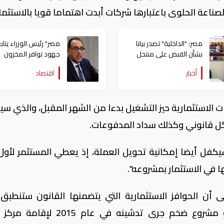
لصناعة الحلوى باعتبارها شركات أبدت اهتماما قويا بالاستثمار
مصر: "الداخلية" تصدر بيانا
مصر" رئيس الوزراء يتاب
بشأن القبض على منتحل
جهود توافر المخزون
صفة قاضي للاستيلاء على
الاستراتيجي من السلع
أخبار
اقتصاد
المواطنين
والمنتجات الأساسية
ت الاستثمارية حيز التشغيل بدءا من الشهر المقبل، والذي س
كل قانوني وكذلك سداد المدفوعات.
 سيكفل أيضا إمكانية تحويل العملة، إذ يعطي المستثمر لأول
 في الاستثمار بمشروعه".
لى أن الحوافز الاستثمارية التي يتضمنها القانون ستنطبق
المنطقة الاقتصادية لقناة السويس، وهو مشروع ضخم جرى تدشينه في عام