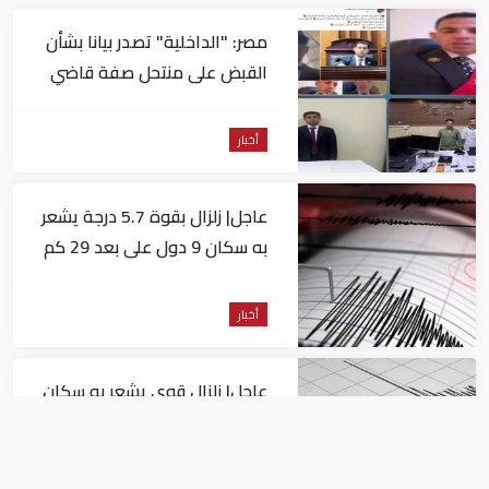
مصر: "الداخلية" تصدر بيانا بشأن
القبض على منتحل صفة قاضي
للاستيلاء على المواطنين
أخبار
عاجل| زلزال بقوة 5.7 درجة يشعر
به سكان 9 دول على بعد 29 كم
من السويس
أخبار
عاجل| زلزال قوي يشعر به سكان
القاهرة
أخبار