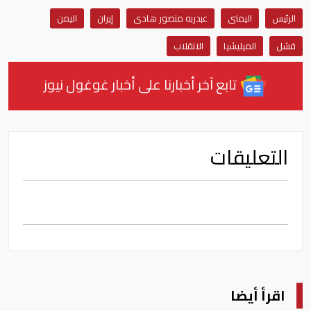
الرئيس
اليمنى
عبدربه منصور هادى
إيران
اليمن
فشل
الميليشيا
الانقلاب
تابع آخر أخبارنا على أخبار غوغول نيوز
التعليقات
اقرأ أيضا