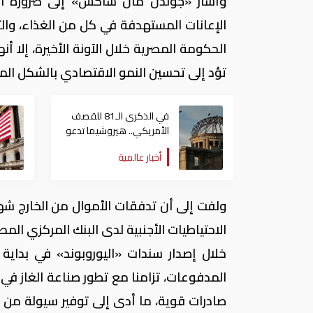
وأشار «جولدن مان ساكس» إلى ضرورة اهت
الإعانات المستهدفة في كل من الغذاء، والتح
الحكومة المصرية خلال الآونة الأخيرة، إلا 
تؤد إلى تحسين النمو الاقتصادي بالشكل الم
في الذكرى الـ81 للقصف
الأمريكي.. هيروشيما تدعو
العالم لإلغاء الأسلحة
أخبار عالمية
النووية
ولفت إلى أن تدفقات الأموال من الخارج شهدت
الاحتياطيات الأجنبية لدى البنك المركزي الم
خلال إصدار سندات «اليوروبوند» في بداية
المدفوعات، تزامنا مع تطور صناعة الغاز في ا
صادرات قوية، ما أدى إلى توفير سیولة من ا