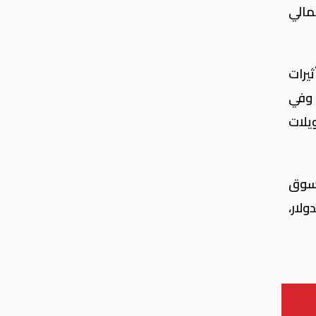
مالي
يرات
اصة في إطار جهود مكافحة التضخم قد تظهر في الربع الأخير من العام الحالي، وحتى مطلع 2018، وفي
يلات
ا عزز من قوة سوق
ولار،