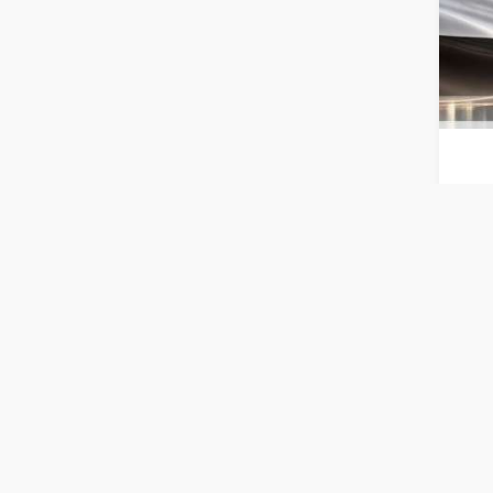
الربع
اع