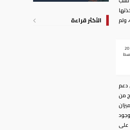
 نسب
الأمريكية
ذتها
الأكثر قراءة
 ولم
الجيش الأمريكي: لدينا 20
وسط
ية
 دعم
ج من
يزان
بوجود
 علی