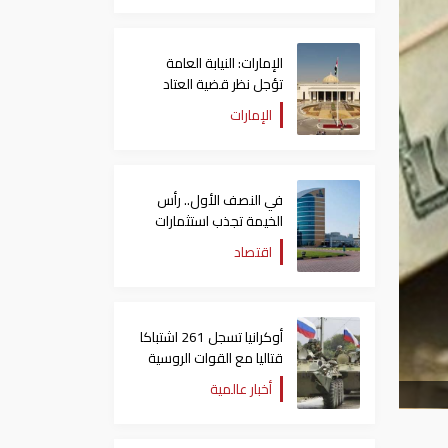
الإمارات: النيابة العامة
تؤجل نظر قضية العتاد
العسكري للسودان
الإمارات
في النصف الأول.. رأس
الخيمة تجذب استثمارات
تتجاوز 771 مليون درهم
اقتصاد
أوكرانيا تسجل 261 اشتباكا
قتاليا مع القوات الروسية
أخبار عالمية