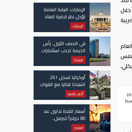
 منذ
في غزة
الإمارات: النيابة العامة
لك من خلال
تؤجل نظر قضية العتاد
ريبة
العسكري للسودان
الإمارات
في النصف الأول.. رأس
4. 98 في المائة في العام
الخيمة تجذب استثمارات
مالي الجاري «2017/2018»، وهو نفس
تتجاوز 771 مليون درهم
اقتصاد
ح الهيكلي،
أوكرانيا تسجل 261
اشتباكا قتاليا مع القوات
الروسية
أخبار عالمية
الجيش الأمريكي: لدينا 20
وسط
ية
أسعار النفط تداول عند
80 دولاراً للبرميل..
وتراجع الأسهم
اقتصاد