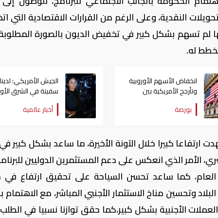
مام الحكومة بالجانب الاجتماعي للبرنامج، للوصول إلى
ويلات النقدية، وعلى الرغم من القرارات الاقتصادية التي اتخ
أنها لم تسهم بشكل كبير في تخفيض الديون بالصورة المطلوبة،
خطط له.
انخفاض الأسهم الأوروبية
وتأرجح الأمريكية بين
سفينة في الشرق الأ
المكاسب والخسائر
لدعم العمليات العسكر
بورصة
أخبار عالمية
 ارتفاعا كبيرا خلال الآونة الأخيرة، ما ساعد بشكل كبير في
صري، الأمر الذي انعكس على دعم المستثمرين الدوليين للبرنام
 العام، كما ساعد تحسن السياحة على تحقيق ارتفاع في م
لبلاد وتحسين مناخ الاستثمار الأجنبي المباشر، مع الاهتمام 
لعملات الأجنبیة بشکل کبیر،كما حقق توازنا نسبيا في الطلب