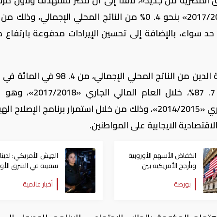
 المصرية من جديد»، لافتا إلى أن مصر تستهدف ولأول مرة
فترة طويلة تحقيق فائض في موازنة «2017/2018» بنحو 4. 0% من الناتج المحلي الإجمالي، وذ
د سواء، بالإضافة إلى تحسين الإيرادات مدفوعة بارتفاع ض
وذكرت الدراسة، أن مصر تخطط لخفض قيمة الدين من الناتج المحلي الإجمالي، من 
المالي الماضي «2016/2017»، ليصل إلى 7. 87%، خلال العام ال
المستوى الذي حققه البنك خلال العام الجاري «2014/2015»، وذلك من خلال استمرار برنامج الإصلا
اقتصادية الايجابية على المواطنين.
انخفاض الأسهم الأوروبية
وتأرجح الأمريكية بين
سفينة في الشرق الأ
المكاسب والخسائر
لدعم العمليات العسكر
بورصة
أخبار عالمية