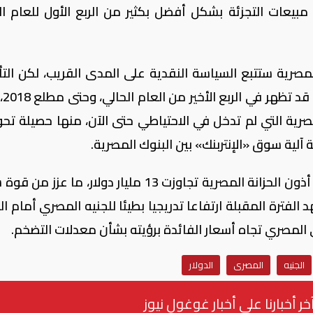
مبيعات التجزئة بشكل أفضل بكثير من الربع الأول للعام ال
رية ستتبع السياسة النقدية على المدى القريب، لكن التأث
الأكبر، خ
رية التي لم تدخل في الاحتياطي حتى الآن، منها حصيلة تحو
 آلية سوق «الإنتربنك» بين البنوك المصرية.
وأشار إلى أن تدفقات الاستثمار الأجنبي على أذون الحزانة المصرية تجاوزت 13 مليار دولار، م
لفترة المقبلة ارتفاعا تدريجيا بطيئا للجنيه المصري أمام الد
ي المصري تجاه أسعار الفائدة برؤيته بشأن معدلات التضخم.
الجنيه
المصرى
الدولار
خر أخبارنا على أخبار غوغول نيوز