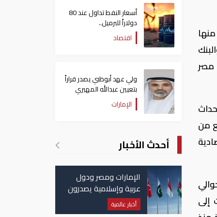
أسعار النفط تداول عند 80
دولاراً للبرميل..
منها
وتراجع الأسهم الأمريكية
اقتصاد
لبنك
 مصر
ولي عهد أبوظبي يصدر قراراً
بتعيين عبدالله المهيري
رئيسا لـ"أبوظبي للتراث"
الإمارات
حداث
ع من
قتصادية
أحدث الأخبار
الإمارات ومصر ودول
والي
عربية وإسلامية يصدرون
 إلى
بيانا مشتركا بشأن
أخبار عالمية
الانتهاكات الإسرائيلية