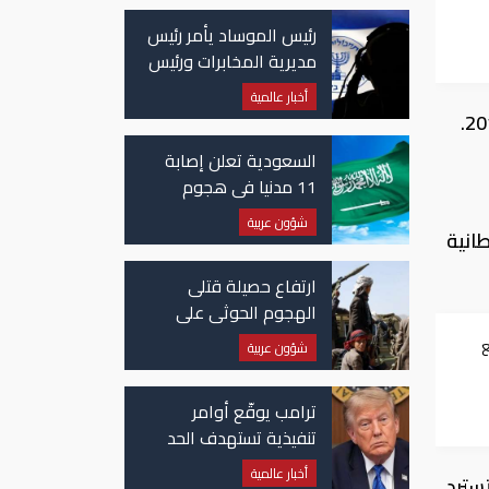
رئيس الموساد يأمر رئيس
مديرية المخابرات ورئيس
قسم إيران بالاستقالة
أخبار عالمية
السعودية تعلن إصابة
11 مدنيا في هجوم
حوثي على نجران
شؤون عربية
انية
ارتفاع حصيلة قتلى
الهجوم الحوثي على
معسكرات حكومية لـ58
ع
شؤون عربية
قتيلًا وعشرات الجرحى
ترامب يوقّع أوامر
تنفيذية تستهدف الحد
من منح الجنسية
أخبار عالمية
سترد