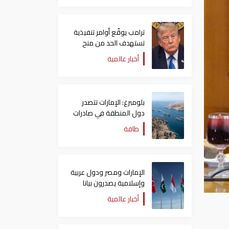
ترامب يوقّع أوامر تنفيذية
تستهدف الحد من منح
الجنسية الأمريكية بالولادة
أخبار عالمية
بلومبرغ: الإمارات تتصدر
دول المنطقة في صادرات
النفط عبر مضيق هرمز
طاقة
الإمارات ومصر ودول عربية
وإسلامية يصدرون بيانا
مشتركا بشأن الانتهاكات
أخبار عالمية
الإسرائيلية في غزة