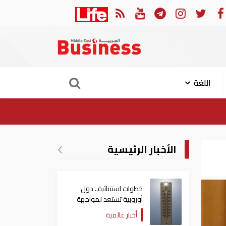
11 مدنيا في هجوم حوثي على نجران
ارتفاع حصي
اللغة
الأخبار الرئيسية
خطوات استثنائية.. دول
أوروبية تستعد لمواجهة
موجة حر غير مسبوقة
أخبار عالمية