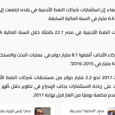
وقال الملا في اتصال هاتفي مع رويترز "الشركاء الأجانب أنفقوا 8.1 مليار دولار في عمليات البح
وسددت مصر خلال النصف الثاني من 2016-2017 نحو 2.2 مليار دولار من مستحقات شركات النفط
على زيادة الاستثمارات بجانب الإسراع في تطوير حقل ظُهر ال
دم مكعبة يوميًا من الغاز قبل نهاية 2017.
مصر: "الداخلية" تصدر بيانا
مصر" رئيس الوزراء يتاب