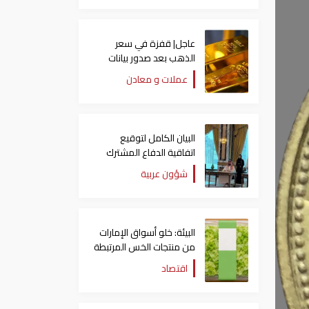
عاجل| قفزة في سعر
الذهب بعد صدور بيانات
الوظائف الأمريكية
عملات و معادن
البيان الكامل لتوقيع
اتفاقية الدفاع المشترك
بين السعودية وتركيا
شؤون عربية
وباكستان
البيئة: خلو أسواق الإمارات
من منتجات الخس المرتبطة
بتفشي داء السيكلوسبورا
اقتصاد