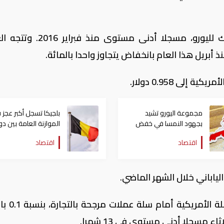
وتراجع الفرنك 0.6 بالمائة إلى 1.1154 فرنك لليورو، مسجلا أدنى مست
أبريل هذا العام بانخفاض يتجاوز واحدا بالمائة.
مجموعة اليورو تشيد
بلجيكا تسجل أكبر عجز 
بجهود النمسا في خفض
الموازنة العامة بين د
عجز الميزانية
منطقة اليورو
اقتصاد
اقتصاد
الياباني خلال الشهر الماضي.
وارتفع مؤشر الدولار، الذي يقيس أ