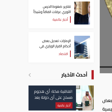
تقارير: ضغوط الحرس
الثوري عرقلت اتفاقاً وشيكاً
حول هرمز
أخبار عالمية
الإمارات: تعديل بعض
أحكام القرار الوزاري في
شأن الضريبة على الشركات
اقتصاد
والأعمال
أحدث الأخبار
اتفاقية مكة: أي هجوم
مسلح على أي دولة يعد
تجاه بعض
هجوما على الدول الثلاث
أخبار عالمية
يسية
جميعا