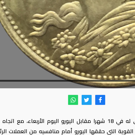
هبط الفرنك السويسري إلى أدنى مستوى له في 18 شهرا مقابل اليورو اليوم الأربعاء، مع ا
لقوية التي حققها اليورو أمام منافسيه من العملات الرئ