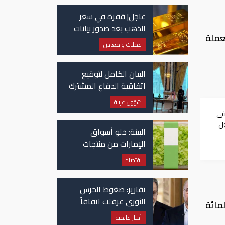
عاجل| قفزة في سعر
الذهب بعد صدور بيانات
وى منذ فبراير 2016. وتتجه العملة
الوظائف الأمريكية
عملات و معادن
البيان الكامل لتوقيع
اتفاقية الدفاع المشترك
بين السعودية وتركيا
شؤون عربية
وباكستان
في
ول
البيئة: خلو أسواق
الإمارات من منتجات
الخس المرتبطة بتفشي
اقتصاد
داء السيكلوسبورا
تقارير: ضغوط الحرس
الثوري عرقلت اتفاقاً
داء العملة الأمريكية أمام سلة عملات مرجحة بالتجارة، بنسبة 0.1 بالمائة
وشيكاً حول هرمز
أخبار عالمية