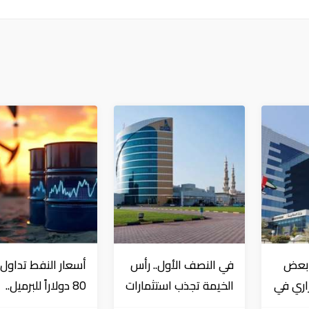
 بعض
في النصف الأول.. رأس
أسعار النفط تداول 
زاري في
الخيمة تجذب استثمارات
80 دولاراً للبرميل..
ى
تتجاوز 771 مليون درهم
وتراجع الأسهم