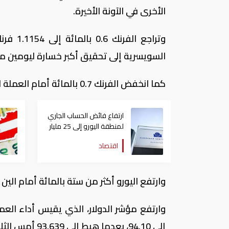
الأخرى في الآونة الأخيرة.
السويسرية إلى تحقيق أكبر خسارة ليومين منذ 
كما انخفض الفرنك 0.7 بالمائة أمام العملة الأمريكية إلى 0.958 دولار.
ارتفاع فائض الحساب الجاري
لمنطقة اليورو إلى 25 مليار
يورو
اقتصاد
وارتفع اليورو أكثر من ستة بالمائة أمام الين 
إلى 94.10، بعدما هبط إلى 93.639 أمس الثلاثاء مسجلا أدنى مستوى في 13 شهرا.