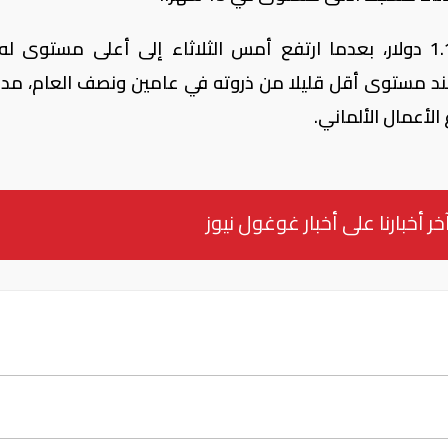
واستقر اليورو على نطاق واسع عند 1.1642 دولار، بعدما ارتفع أمس الثلاثاء إلى أعلى مستوى
1.171 دولار، ليصبح عند مستوى أقل قليلا من ذروته في عامين ونصف العام، 
لأعمال الألماني.
خر أخبارنا على أخبار غوغول نيوز