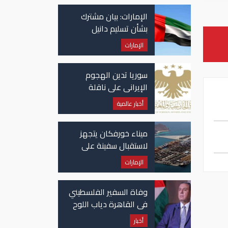
الإمارات: بيان مشترك
بشأن تسليم دانيل
كينيهان إلى السلطات
الإمارات
الإيرلندية
سوريا تدين الهجوم
الإيراني على ناقلة
"أدنوك" في مضيق هرمز
أخبار عالمية
ميناء خورفكان يتجهز
لاستقبال سفينة على
متنها 6068 سيارة صينية
الإمارات
وفاة السفير الفلسطيني
في القاهرة دياب اللوح
أخبار