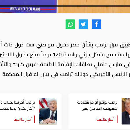
تطبيق قرار ترامب بشأن حظر دخول مواطني ست دول ذات أغ
مسلمة إلى الولايات المتحدة..مشيرة إلى أنها ستسمح بشكل جزئي ولمدة 120 يوماً بمنع 
 في مارس حاملي بطاقات الإقامة الدائمة "غرين كارد" والتأش
لرئيس الأمريكي دونالد ترامب في بيان له قرار المحكمة ال
ترامب يوقّع أوامر تنفيذية
ترامب: أمريكا تمتلك ذخ
تستهدف الحد من منح
"أكثر بكثير" مما تحتاجه
الجنسية الأمريكية بالولادة
أخبار عالمية
أخبار عالمية