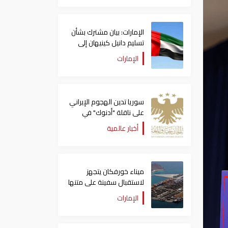
الإمارات: بيان مشترك بشأن
تسليم دانيل كينيهان إلى
السلطات الإيرلندية
الإمارات
سوريا تدين الهجوم الإيراني
على ناقلة "أدنوك" في
مضيق هرمز ‏
أخبار عالمية
ميناء خورفكان يتجهز
لاستقبال سفينة على متنها
6068 سيارة صينية
الإمارات