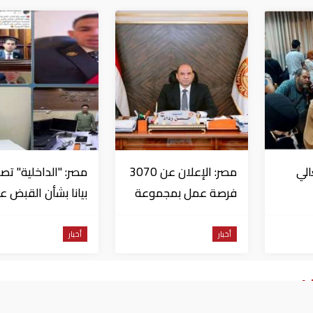
الي
مصر: الإعلان عن 3070
مصر: "الداخلية" تصد
فرصة عمل بمجموعة
بيانا بشأن القبض ع
 قبل
طلعت مصطفى
منتحل صفة قاضي
للاستيلاء على
أخبار
أخبار
المواطنين
ان جديد