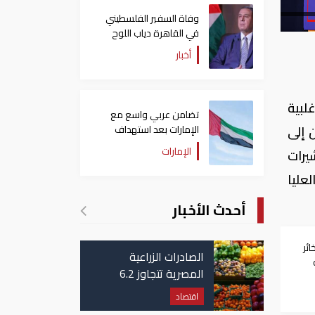
وفاة السفير الفلسطيني
في القاهرة دياب اللوح
أخبار
لبية
تضامن عربي واسع مع
الإمارات بعد استهداف
دخول اللاجئين إلى
ناقلة في مضيق هرمز
الإمارات
يرات
عليا
أحدث الأخبار
ائر
الصادرات الزراعية
المصرية تتجاوز 6.2
مليون طن حتى الآن
اقتصاد