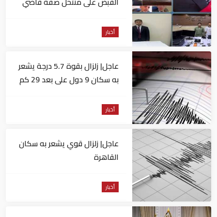
القبض على منتحل صفة قاضي
للاستيلاء على المواطنين
أخبار
عاجل| زلزال بقوة 5.7 درجة يشعر
به سكان 9 دول على بعد 29 كم
من السويس
أخبار
عاجل| زلزال قوي يشعر به سكان
القاهرة
أخبار