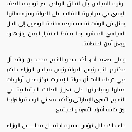
‏ ‎ونوه المجلس بأن اتفاق الرياض عبر توحيده للصف
اليمني في مواجهة الانقلاب على الدولة ومؤسساتها
يمثل في الوقت نفسه فرصة سانحة للوصول إلى الحل
السياسي المنشود بما يحفظ استقرار اليمن وازدهاره
ويعزز أمن المنطقة.
وعلى صعيد آخر، أكد سمو الشيخ محمد بن راشد آل
مكتوم نائب رئيس الدولة رئيس مجلس الوزراء حاكم
دبي "رعاه الله" أن دولة الإمارات تركز ضمن أولويات
عملها ومبادراتها على تعزيز الصلات الاجتماعية في
النسيج الأسري الإماراتي وتأكيد معاني الوحدة والترابط
بين كافة أفراد الأسرة والمجتمع.
جاء ذلك خلال ترؤس سموه اجتمــاع مجلــــس الوزراء