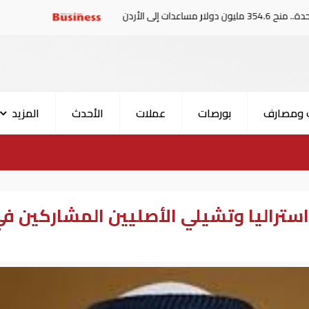
أمير قطر يؤكد لـ"ترامب" أه
 ومصارف
بورصات
عملات
الأحدث
المزيد
ستراليا وتشيلي الأصليين المشاركين ف