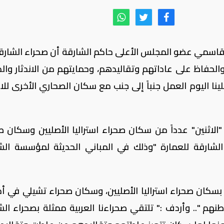
قاسمي عضو المجلس الأعلى حاكم الشارقة أن صحراء الشارق
الحفاظ على عاداتهم وتقاليدهم، وحمايتهم من الاندثار والذ
ينا اليوم العمل جنباً إلى جنب مع سكان الصحاري الأخرى للار
الاثنين" عدداً من سكان صحراء استراليا الأصليين وسكان ص
الشارقة للعمارة "وذلك في المباني الحديثة لمؤسسة الش
م بسكان صحراء استراليا الأصليين، وسكان صحراء تشيلي في أم
هم ".. وأردف :" تلتقي صحراءنا العربية ممثلة بصحراء الش