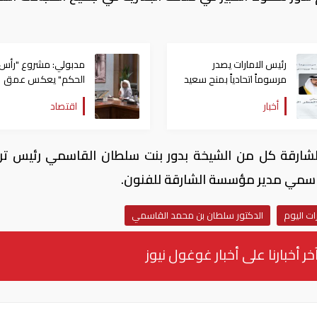
رئيس الامارات يصدر
مدبولي: مشروع "رأس
مرسوماً اتحادياً بمنح سعيد
الحكم" يعكس عمق
العطر درجة وزير
العلاقات بين مصر
أخبار
اقتصاد
والامارات
لشارقة كل من الشيخة بدور بنت سلطان القاسمي رئيس تري
القاسمي مدير مؤسسة الشارقة للفنون.
رات اليوم
الدكتور سلطان بن محمد القاسمي
خر أخبارنا على أخبار غوغول نيوز