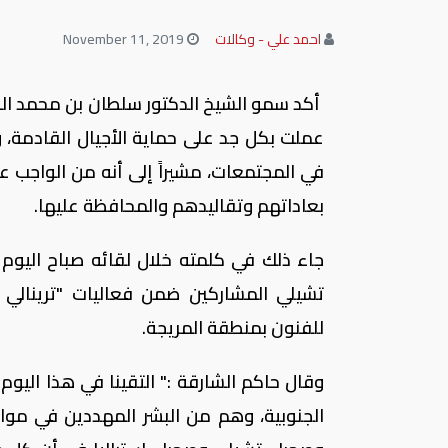
احمد علي - وكالات
November 11, 2019
أكد سمو الشيخ الدكتور سلطان بن محمد ال
عملت بكل جد على حماية الأجيال القادمة، و
في المجتمعات، مشيراً إلى أنه من الواجب عل
بعاداتهم وتقاليدهم والمحافظة عليها.
جاء ذلك في كلمته خلال لقائه صباح اليوم "
تشيلي المشاركين ضمن فعاليات "ترينالي 
للفنون بمنطقة المريجة.
وقال حاكم الشارقة :" التقينا في هذا اليو
الجنوبية، وهم من البشر المهددين في مواطن