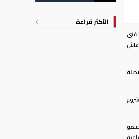
الأكثر قراءة
لفني
ن عاش
حيلة
شروع
لسمو
افية