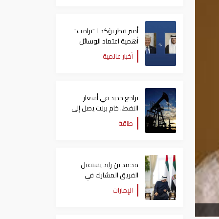
أمير قطر يؤكد لـ"ترامب"
أهمية اعتماد الوسائل
الدبلوماسية لمعالجة
أخبار عالمية
القضايا
تراجع جديد في أسعار
النفط.. خام برنت يصل إلى
80.66 دولاراً للبرميل
طاقة
محمد بن زايد يستقبل
الفريق المشارك في
"إكسبو 2025 أوساكا"
الإمارات
ويتبادل الأحاديث الودية
معهم