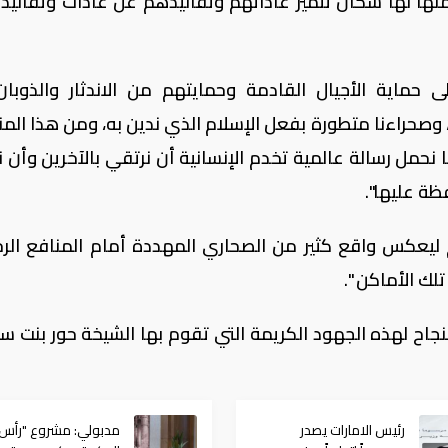
نها لها سكان تتميز عاداتهم وتقاليدهم عن عادات وتقاليد 
حماية الأجيال القادمة وحمايتهم من الاندثار والذوبا
، وصحراءنا متطورة بفعل الإسلام الذي ندين به، ومن هذا الم
نحمل رسالة عالمية تخدم الإنسانية أن نرتقي بالآخرين وأن 
ظة عليها".
ليعكس واقع كثير من الصحاري المهددة أمام المنافع الر
لك الأماكن ".
النجاح لهذه الجهود الكريمة التي تقوم بها الشيخة حور بنت س
رئيس الامارات يصدر
مدبولي: مشروع "رأس