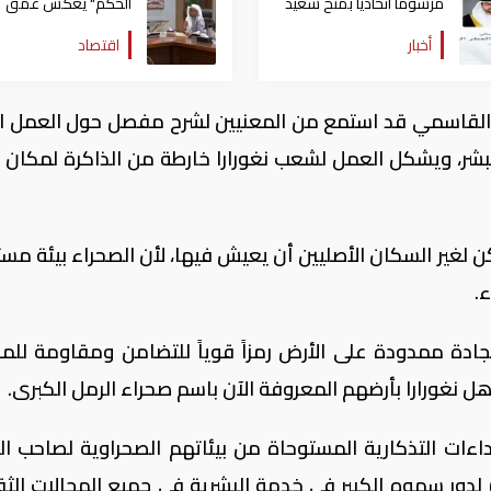
مرسوماً اتحادياً بمنح سعيد
الحكم" يعكس عمق
العطر درجة وزير
العلاقات بين مصر
أخبار
اقتصاد
والامارات
القاسمي قد استمع من المعنيين لشرح مفصل حول العمل ا
 لشتى البشر، ويشكل العمل لشعب نغورارا خارطة من الذاكرة لمكا
ن لغير السكان الأصليين أن يعيش فيها، لأن الصحراء بيئة مست
.
ة ممدودة على الأرض رمزاً قوياً للتضامن ومقاومة للم
 نغورارا بأرضهم المعروفة الآن باسم صحراء الرمل الكبرى.
ات التذكارية المستوحاة من بيئاتهم الصحراوية لصاحب ا
م لدور سموه الكبير في خدمة البشرية في جميع المجالات الثق