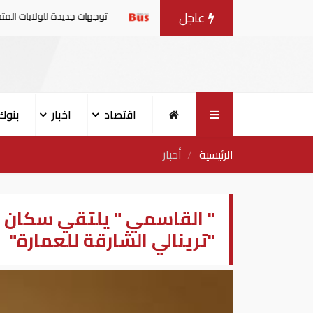
عاجل
 مما تحتاجه
توجهات جديدة للولايات المتحدة.. منح 354.6 مليون دولار مساعدات إلى الأردن
اقتصاد
اخبار
بنوك
الرئيسية
أخبار
" القاسمي " يلتقي سكان ا
"ترينالي الشارقة للعمارة"