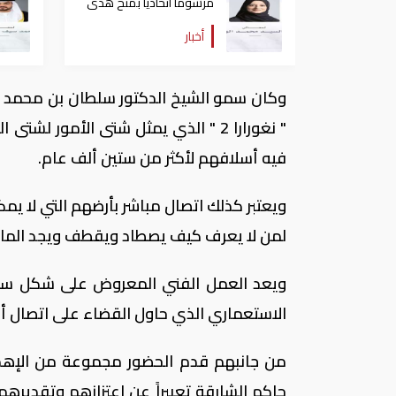
مرسوماً اتحادياً بمنح هدى
الهاشمي درجة وزير
أخبار
وكان سمو الشيخ الدكتور سلطان بن محمد 
" نغورارا 2 " الذي يمثل شتى الأمور
فيه أسلافهم لأكثر من ستين ألف عام.
ويعتبر كذلك اتصال مباشر بأرضهم التي لا يمك
لمن لا يعرف كيف يصطاد ويقطف ويجد الماء
ويعد العمل الفني المعروض على شكل سجاد
الاستعماري الذي حاول القضاء على اتصال أهل
من جانبهم قدم الحضور مجموعة من الإهداء
حاكم الشارقة تعبيراً عن اعتزازهم وتقديره