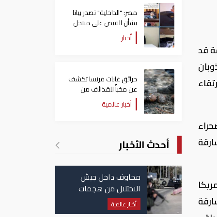
مصر: "الداخلية" تصدر بيانا
بشأن القبض على منتحل
صفة قاضي للاستيلاء على
أخبار
المواطنين
ة قد
وبان
حرائق غابات فرنسا تكشف
تقاء
عن مخبأً للقذائف من
الحرب العالمية الثانية
أخبار عالمية
حراء
ارقة
أحدث الأخبار
مخاوف داخل جيش
ريكا
الاحتلال من هجمات
للمليشيات الإيرانية في
ارقة
أخبار عالمية
العراق