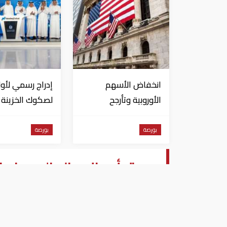
انخفاض الأسهم
إدراج رسمي لأول
الأوروبية وتأرجح
لصكوك الخزينة
الأمريكية بين المكاسب
الحكومية للأفرا
والخسائر
"ناسداك دبي"
بورصة
بورصة
سوق أبو ظبى المالى يواصل ال