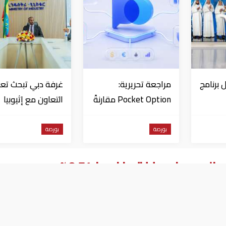
 برنامج
مراجعة تحريرية:
غرفة دبي تبحث تعز
Pocket Option مقارنةً
التعاون مع إثيوبيا
د في
بمنصات التداول الأخرى
بورصة
بورصة
هبوط ويغلق خاسرا 0.74%