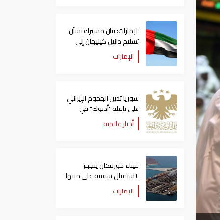
الإمارات: بيان مشترك بشأن
تسليم دانيل كينيهان إلى
السلطات الإيرلندية
الإمارات
سوريا تدين الهجوم الإيراني
على ناقلة "أدنوك" في
مضيق هرمز ‏
أخبار عالمية
ميناء خورفكان يتجهز
لاستقبال سفينة على متنها
6068 سيارة صينية
الإمارات