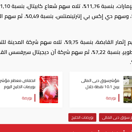
سهم مصرف السلام السودان، بنسبة 0,67%، وسهم دي إكس بي إنترتينمنتس، ب
فيما جاء على رأس الأسهم المنخفضة، سهم إثمار القابضة، بنسبة 9,75%، تلاه سهم شركة ال
والاستثمار، بنسبة 7,58%، ثم سهم إعمار للتطوير، بنسبة 7,22%، ثم سهم شركة آن ديجيتال سيرفس
مؤشرسوق دبى المالى
انخفاض معظم مؤشرا
يربح 10.1 نقطة خلال
بورصات الخليج اليوم
تعاملات اليوم الخميس
الأربعاء.. والكويت ترتف
بورصة
بورصة
هامشيا
هم سوق دبى المالى
بورصات الخليج