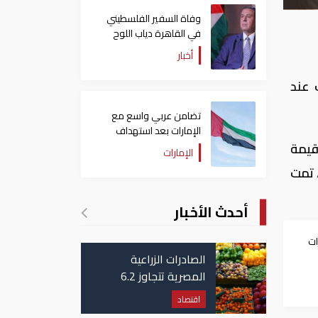
وفاة السفير الفلسطيني
في القاهرة دياب اللوح
أخبار
حد، على انخفاض، بنسبة 1.43%، ليقف عند
تضامن عربي واسع مع
الإمارات بعد استهداف
ناقلة في مضيق هرمز
ركة، وارتفعت القيمة
الإمارات
 درهم إماراتى، تمت
أحدث الأخبار
ت
الصادرات الزراعية
ع
المصرية تتجاوز 6.2
مليون طن حتى الآن
اقتصاد