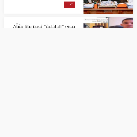
أخبار
مصر: "الداخلية" تصدر بيانا بشأن
القبض على منتحل صفة قاضي
للاستيلاء على المواطنين
أخبار
عاجل| زلزال بقوة 5.7 درجة يشعر
به سكان 9 دول على بعد 29 كم
من السويس
أخبار
شارع 306 يستقبل زائريه بأجواء احتفالية
بمناسبة المولد النبوى