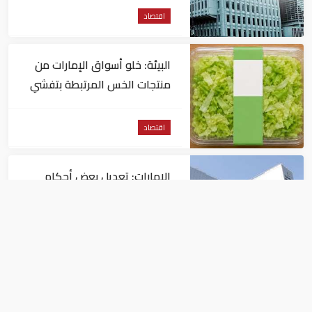
اقتصاد
البيئة: خلو أسواق الإمارات من
منتجات الخس المرتبطة بتفشي
داء السيكلوسبورا
اقتصاد
الإمارات: تعديل بعض أحكام
القرار الوزاري في شأن الضريبة
على الشركات والأعمال
اقتصاد
في النصف الأول.. رأس الخيمة
تجذب استثمارات تتجاوز 771